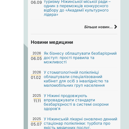
туризму Ніжинської міської ради –
06.09
однин з переможців конкурсного
відбору до «Академії культурного
лідера»
Більше новин...
Новини медицини
2026
Як бізнесу облаштувати безбар’єрний
доступ: прості правила та
06.05
можливості
2026
У стоматологічній поліклініці
облаштували спеціалізований
01.02
кабінет для осіб з інвалідністю та
маломобільних груп населення
2025
У Ніжині продовжують
впроваджувати стандарти
11.11
безбар’єрності в системі охорони
здоров’я
2025
У Ніжинській лікарні оновлено денний
стаціонар поліклініки: турбота про
05.07
якість медичних послуг.