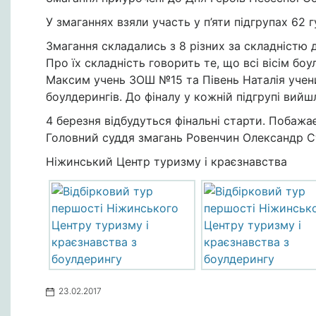
У змаганнях взяли участь у п’яти підгрупах 62 гу
Змагання складались з 8 різних за складністю д
Про їх складність говорить те, що всі вісім б
Максим учень ЗОШ №15 та Півень Наталія учениц
боулдерингів. До фіналу у кожній підгрупі вийш
4 березня відбудуться фінальні старти. Побажа
Головний суддя змагань Ровенчин Олександр С
Ніжинський Центр туризму і краєзнавства
23.02.2017