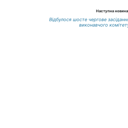
Наступна новина
Відбулося шосте чергове засіданн
виконавчого комітет