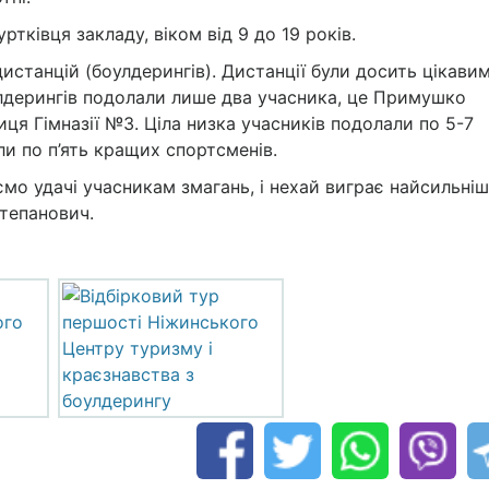
ртківця закладу, віком від 9 до 19 років.
истанцій (боулдерингів). Дистанції були досить цікавим
оулдерингів подолали лише два учасника, це Примушко
я Гімназії №3. Ціла низка учасників подолали по 5-7
ли по п’ять кращих спортсменів.
ємо удачі учасникам змагань, і нехай виграє найсильніш
тепанович.