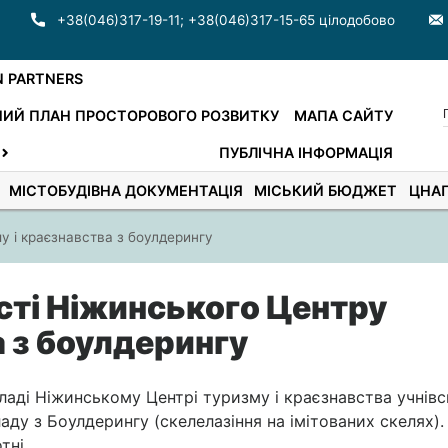
+38(046)317-19-11
;
+38(046)317-15-65 цілодобово
N PARTNERS
ИЙ ПЛАН ПРОСТОРОВОГО РОЗВИТКУ
МАПА САЙТУ
ПУБЛІЧНА ІНФОРМАЦІЯ
МІСТОБУДІВНА ДОКУМЕНТАЦІЯ
МІСЬКИЙ БЮДЖЕТ
ЦНА
у і краєзнавства з боулдерингу
сті Ніжинського Центру
а з боулдерингу
ладі Ніжинському Центрі туризму і краєзнавства учнівс
ду з Боулдерингу (скелелазіння на імітованих скелях).
тні.