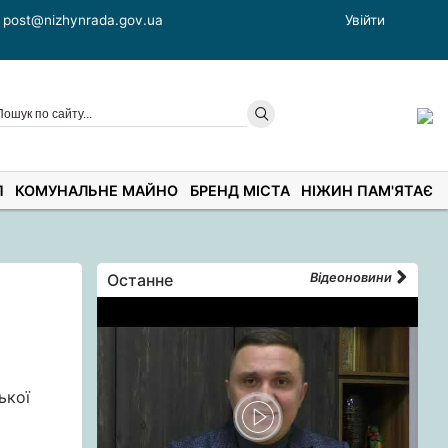
post@nizhynrada.gov.ua
Увійти
П
КОМУНАЛЬНЕ МАЙНО
БРЕНД МІСТА
НІЖИН ПАМ'ЯТАЄ
Останне
Відеоновини
ької