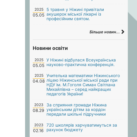
2025
5 травня у Ніжині привітали
акушерок міської лікарні із
05.05
професійним святом.
Більше новин...
Новини освіти
2025
У Ніжині відбулася Всеукраїнська
науково-практична конференція.
05.05
2025
Учителька математики Ніжинського
ліцею Ніжинської міської ради при
04.08
НДУ ім. М.Гоголя Симан Світлана
Михайлівна – серед найкращих
педагогів України!
2023
За сприяння громади Ніжина
українським дітям за кордон
08.29
передали шкільні підручники
2023
720 школярів харчуватимуться за
рахунок бюджету
02.16