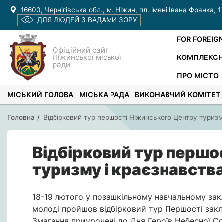
16600, Чернігівська обл., м. Ніжин, пл. імені Івана Франка, 1
ДЛЯ ЛЮДЕЙ З ВАДАМИ ЗОРУ
FOR FOREIG
Офіційний сайт
Ніжинської міської
КОМПЛЕКСН
ради
ПРО МІСТО
МІСЬКИЙ ГОЛОВА
МІСЬКА РАДА
ВИКОНАВЧИЙ КОМІТЕТ
Головна
Відбірковий тур першості Ніжинського Центру туризм
Відбірковий тур першо
туризму і краєзнавств
18-19 лютого у позашкільному навчальному зак
молоді пройшов відбірковий тур Першості закла
Змагання приурочені до Дня Героїв Небесної Со