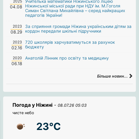
2025
Учителька математики Ніжинського ліцею
Ніжинської міської ради при НДУ ім. М.Гоголя
04.08
Симан Світлана Михайлівна – серед найкращих
педагогів України!
2023
За сприяння громади Ніжина українським дітям за
кордон передали шкільні підручники
08.29
2023
720 школярів харчуватимуться за рахунок
бюджету
02.16
2020
Анатолій Лінник про освіту та медицину
06.18
Більше новин...
Погода у Ніжині
-
08.07.26 05:03
чисте небо
23°C