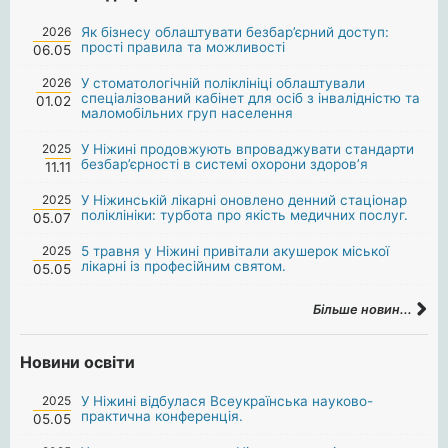
2026
Як бізнесу облаштувати безбар’єрний доступ:
прості правила та можливості
06.05
2026
У стоматологічній поліклініці облаштували
спеціалізований кабінет для осіб з інвалідністю та
01.02
маломобільних груп населення
2025
У Ніжині продовжують впроваджувати стандарти
безбар’єрності в системі охорони здоров’я
11.11
2025
У Ніжинській лікарні оновлено денний стаціонар
поліклініки: турбота про якість медичних послуг.
05.07
2025
5 травня у Ніжині привітали акушерок міської
лікарні із професійним святом.
05.05
Більше новин...
Новини освіти
2025
У Ніжині відбулася Всеукраїнська науково-
практична конференція.
05.05