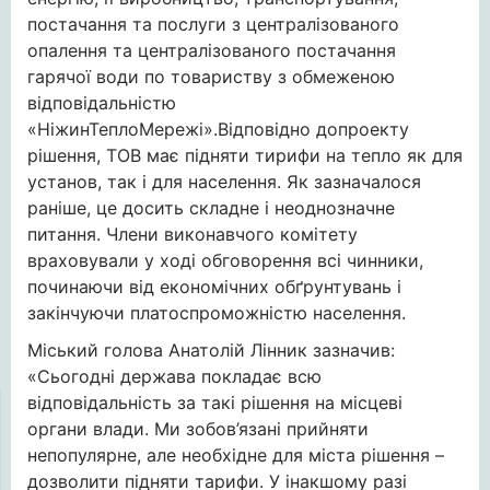
постачання та послуги з централізованого
опалення та централізованого постачання
гарячої води по товариству з обмеженою
відповідальністю
«НіжинТеплоМережі».Відповідно допроекту
рішення, ТОВ має підняти тирифи на тепло як для
установ, так і для населення. Як зазначалося
раніше, це досить складне і неоднозначне
питання. Члени виконавчого комітету
враховували у ході обговорення всі чинники,
починаючи від економічних обґрунтувань і
закінчуючи платоспроможністю населення.
Міський голова Анатолій Лінник зазначив:
«Сьогодні держава покладає всю
відповідальність за такі рішення на місцеві
органи влади. Ми зобов’язані прийняти
непопулярне, але необхідне для міста рішення –
дозволити підняти тарифи. У інакшому разі