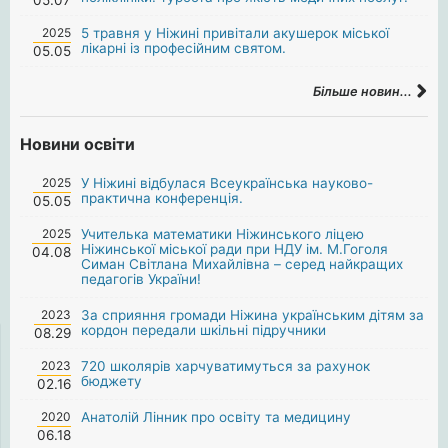
2025
5 травня у Ніжині привітали акушерок міської
лікарні із професійним святом.
05.05
Більше новин...
Новини освіти
2025
У Ніжині відбулася Всеукраїнська науково-
практична конференція.
05.05
2025
Учителька математики Ніжинського ліцею
Ніжинської міської ради при НДУ ім. М.Гоголя
04.08
Симан Світлана Михайлівна – серед найкращих
педагогів України!
2023
За сприяння громади Ніжина українським дітям за
кордон передали шкільні підручники
08.29
2023
720 школярів харчуватимуться за рахунок
бюджету
02.16
2020
Анатолій Лінник про освіту та медицину
06.18