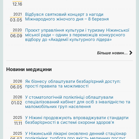
12.16
2021
Відбувся святковий концерт з нагоди
Міжнародного жіночого дня – 8 березня
03.05
2020
Проєкт управління культури і туризму Ніжинської
міської ради – однин з переможців конкурсного
06.09
відбору до «Академії культурного лідера»
Більше новин...
Новини медицини
2026
Як бізнесу облаштувати безбар’єрний доступ:
прості правила та можливості
06.05
2026
У стоматологічній поліклініці облаштували
спеціалізований кабінет для осіб з інвалідністю та
01.02
маломобільних груп населення
2025
У Ніжині продовжують впроваджувати стандарти
безбар’єрності в системі охорони здоров’я
11.11
2025
У Ніжинській лікарні оновлено денний стаціонар
поліклініки: турбота про якість медичних послуг.
05.07