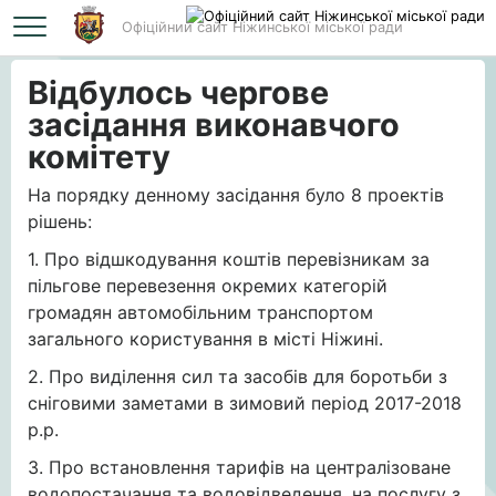
Офіційний сайт Ніжинської міської ради
Головна
Відбулось чергове засідання виконавчого комітету
Відбулось чергове
засідання виконавчого
комітету
На порядку денному засідання було 8 проектів
рішень:
1. Про відшкодування коштів перевізникам за
пільгове перевезення окремих категорій
громадян автомобільним транспортом
загального користування в місті Ніжині.
2. Про виділення сил та засобів для боротьби з
сніговими заметами в зимовий період 2017-2018
р.р.
3. Про встановлення тарифів на централізоване
водопостачання та водовідведення, на послугу з