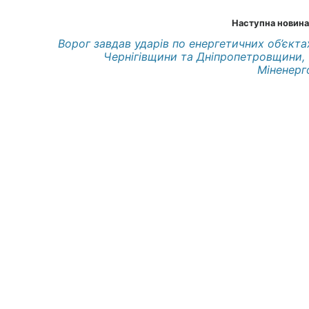
Наступна новина
Ворог завдав ударів по енергетичних об’єкта
Чернігівщини та Дніпропетровщини, 
Міненерг