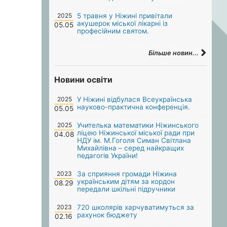
2025
5 травня у Ніжині привітали
акушерок міської лікарні із
05.05
професійним святом.
Більше новин...
Новини освіти
2025
У Ніжині відбулася Всеукраїнська
науково-практична конференція.
05.05
2025
Учителька математики Ніжинського
ліцею Ніжинської міської ради при
04.08
НДУ ім. М.Гоголя Симан Світлана
Михайлівна – серед найкращих
педагогів України!
2023
За сприяння громади Ніжина
українським дітям за кордон
08.29
передали шкільні підручники
2023
720 школярів харчуватимуться за
рахунок бюджету
02.16