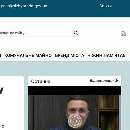
post@nizhynrada.gov.ua
Увійти
П
КОМУНАЛЬНЕ МАЙНО
БРЕНД МІСТА
НІЖИН ПАМ'ЯТАЄ
Останне
Відеоновини
у
их