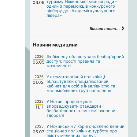
туризму Ніжинської міської ради –
06.09
однин з переможців конкурсного
відбору до «Академії культурного
лідера»
Більше новин...
Новини медицини
2026
Як бізнесу облаштувати безбар’єрний
доступ: прості правила та
06.05
можливості
2026
У стоматологічній поліклініці
облаштували спеціалізований
01.02
кабінет для осіб з інвалідністю та
маломобільних груп населення
2025
У Ніжині продовжують
впроваджувати стандарти
11.11
безбар’єрності в системі охорони
здоров’я
2025
У Ніжинській лікарні оновлено денний
стаціонар поліклініки: турбота про
05.07
якість медичних послуг.