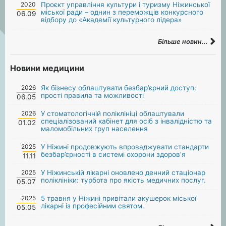
2020
Проєкт управління культури і туризму Ніжинської
міської ради – однин з переможців конкурсного
06.09
відбору до «Академії культурного лідера»
Більше новин...
Новини медицини
2026
Як бізнесу облаштувати безбар’єрний доступ:
прості правила та можливості
06.05
2026
У стоматологічній поліклініці облаштували
спеціалізований кабінет для осіб з інвалідністю та
01.02
маломобільних груп населення
2025
У Ніжині продовжують впроваджувати стандарти
безбар’єрності в системі охорони здоров’я
11.11
2025
У Ніжинській лікарні оновлено денний стаціонар
поліклініки: турбота про якість медичних послуг.
05.07
2025
5 травня у Ніжині привітали акушерок міської
лікарні із професійним святом.
05.05