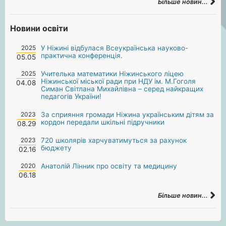
Більше новин...
Новини освіти
2025
У Ніжині відбулася Всеукраїнська науково-
практична конференція.
05.05
2025
Учителька математики Ніжинського ліцею
Ніжинської міської ради при НДУ ім. М.Гоголя
04.08
Симан Світлана Михайлівна – серед найкращих
педагогів України!
2023
За сприяння громади Ніжина українським дітям за
кордон передали шкільні підручники
08.29
2023
720 школярів харчуватимуться за рахунок
бюджету
02.16
2020
Анатолій Лінник про освіту та медицину
06.18
Більше новин...