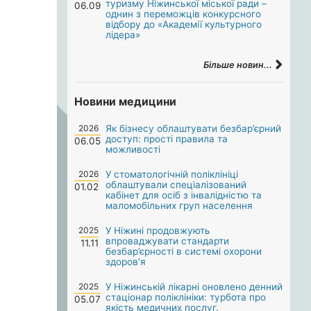
туризму Ніжинської міської ради –
06.09
однин з переможців конкурсного
відбору до «Академії культурного
лідера»
Більше новин...
Новини медицини
2026
Як бізнесу облаштувати безбар’єрний
доступ: прості правила та
06.05
можливості
2026
У стоматологічній поліклініці
облаштували спеціалізований
01.02
кабінет для осіб з інвалідністю та
маломобільних груп населення
2025
У Ніжині продовжують
впроваджувати стандарти
11.11
безбар’єрності в системі охорони
здоров’я
2025
У Ніжинській лікарні оновлено денний
стаціонар поліклініки: турбота про
05.07
якість медичних послуг.