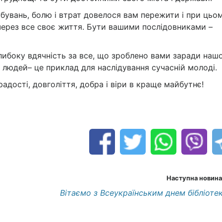
увань, болю і втрат довелося вам пережити і при цьо
и через все своє життя. Бути вашими послідовниками –
глибоку вдячність за все, що зроблено вами заради наш
 людей– це приклад для наслідування сучасній молоді.
адості, довголіття, добра і віри в краще майбутнє!
Наступна новина
Вітаємо з Всеукраїнським днем бібліотек