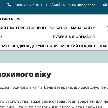
+38(046)317-19-11
;
+38(046)317-15-65 цілодобово
N PARTNERS
ИЙ ПЛАН ПРОСТОРОВОГО РОЗВИТКУ
МАПА САЙТУ
ПУБЛІЧНА ІНФОРМАЦІЯ
МІСТОБУДІВНА ДОКУМЕНТАЦІЯ
МІСЬКИЙ БЮДЖЕТ
ЦНА
похилого віку
юдей похилого віку та День ветерана, що засвідчує гли
го суспільства, адже саме старші люди зберегли для н
 труднощі та бути достойними свого міста і держави.