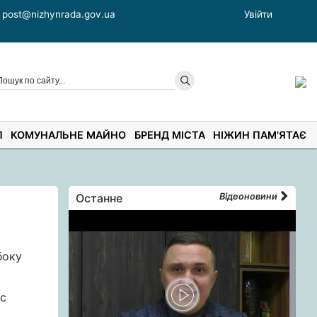
post@nizhynrada.gov.ua
Увійти
П
КОМУНАЛЬНЕ МАЙНО
БРЕНД МІСТА
НІЖИН ПАМ'ЯТАЄ
Останне
Відеоновини
боку
ас