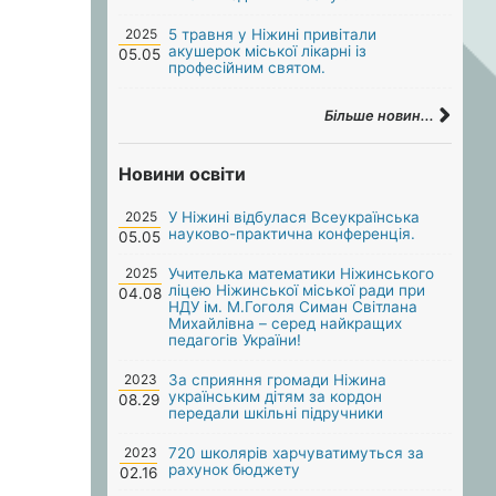
2025
5 травня у Ніжині привітали
акушерок міської лікарні із
05.05
професійним святом.
Більше новин...
Новини освіти
2025
У Ніжині відбулася Всеукраїнська
науково-практична конференція.
05.05
2025
Учителька математики Ніжинського
ліцею Ніжинської міської ради при
04.08
НДУ ім. М.Гоголя Симан Світлана
Михайлівна – серед найкращих
педагогів України!
2023
За сприяння громади Ніжина
українським дітям за кордон
08.29
передали шкільні підручники
2023
720 школярів харчуватимуться за
рахунок бюджету
02.16