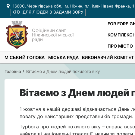
16600, Чернігівська обл., м. Ніжин, пл. імені Івана Франка, 1
ДЛЯ ЛЮДЕЙ З ВАДАМИ ЗОРУ
FOR FOREIG
Офіційний сайт
Ніжинської міської
КОМПЛЕКСН
ради
ПРО МІСТО
МІСЬКИЙ ГОЛОВА
МІСЬКА РАДА
ВИКОНАВЧИЙ КОМІТЕТ
Головна
Вітаємо з Днем людей похилого віку
Вітаємо з Днем людей 
1 жовтня в нашій державі відзначається День л
повагу до найстарших представників громади.
Турбота про людей похилого віку – справа всьо
найкращі національні традиції, навчили долати