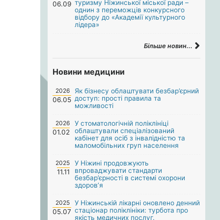
туризму Ніжинської міської ради –
06.09
однин з переможців конкурсного
відбору до «Академії культурного
лідера»
Більше новин...
Новини медицини
2026
Як бізнесу облаштувати безбар’єрний
доступ: прості правила та
06.05
можливості
2026
У стоматологічній поліклініці
облаштували спеціалізований
01.02
кабінет для осіб з інвалідністю та
маломобільних груп населення
2025
У Ніжині продовжують
впроваджувати стандарти
11.11
безбар’єрності в системі охорони
здоров’я
2025
У Ніжинській лікарні оновлено денний
стаціонар поліклініки: турбота про
05.07
якість медичних послуг.