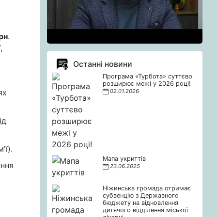
рн
.
,
Останні новини
Програма «Турбота» суттєво
розширює межі у 2026 році!
ях
02.01.2026
ід
'ї).
Мапа укриттів
ення
23.06.2025
Ніжинська громада отримає
субвенцію з Державного
бюджету на відновлення
дитячого відділення міської