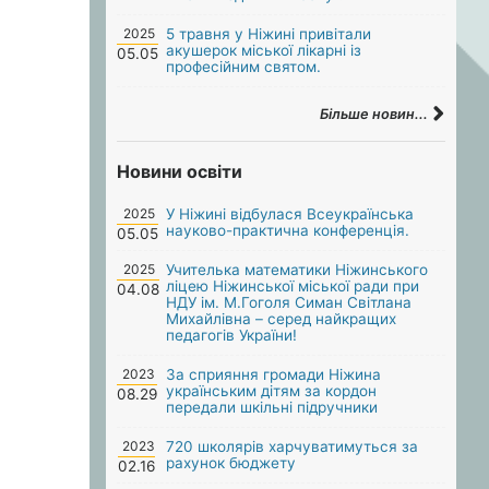
2025
5 травня у Ніжині привітали
акушерок міської лікарні із
05.05
професійним святом.
Більше новин...
Новини освіти
2025
У Ніжині відбулася Всеукраїнська
науково-практична конференція.
05.05
2025
Учителька математики Ніжинського
ліцею Ніжинської міської ради при
04.08
НДУ ім. М.Гоголя Симан Світлана
Михайлівна – серед найкращих
педагогів України!
2023
За сприяння громади Ніжина
українським дітям за кордон
08.29
передали шкільні підручники
2023
720 школярів харчуватимуться за
рахунок бюджету
02.16