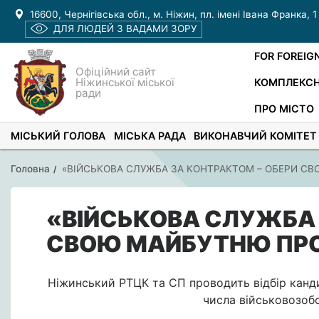
16600, Чернігівська обл., м. Ніжин, пл. імені Івана Франка, 1
ДЛЯ ЛЮДЕЙ З ВАДАМИ ЗОРУ
FOR FOREIG
Офіційний сайт
Ніжинської міської
КОМПЛЕКСН
ради
ПРО МІСТО
МІСЬКИЙ ГОЛОВА
МІСЬКА РАДА
ВИКОНАВЧИЙ КОМІТЕТ
Головна
«ВІЙСЬКОВА СЛУЖБА ЗА КОНТРАКТОМ – ОБЕРИ С
«ВІЙСЬКОВА СЛУЖБА 
СВОЮ МАЙБУТНЮ ПР
Ніжинський РТЦК та СП проводить відбір канд
числа військовозобо