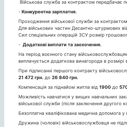
Військова служба за контрактом передбачає п
-
Конкурентна зарплатня.
Проходження військової служби за контрактом
Для військових частин Десантно-штурмових ві
Сил спеціальних операцій ЗСУ розмір грошовог
-
Додаткові виплати та заохочення.
На період воєнного стану військовослужбовцям
виплачується додаткова винагорода в розмірі 
При підписанні першого контракту військовосл
21 472 грн.
до
26 840 грн.
Компенсація за піднайом житла від
1900
до
57
Можливість навчатися у вищих навчальних закл
військової служби (після заключення другого к
Безоплатна кваліфікована медична допомога у 
Дружина (чоловік) військовослужбовця не підл