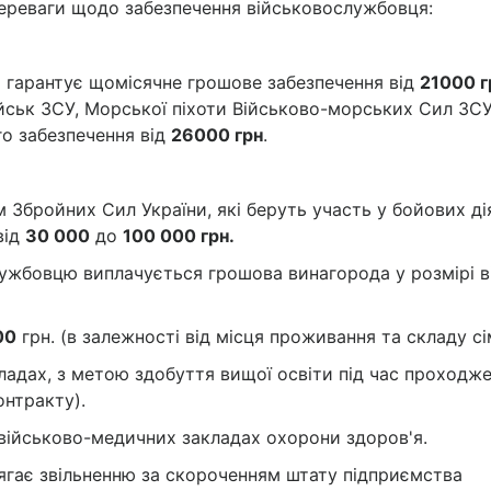
ереваги щодо забезпечення військовослужбовця:
 гарантує щомісячне грошове забезпечення від
21000 г
йськ ЗСУ, Морської піхоти Військово-морських Сил ЗСУ
о забезпечення від
26000 грн
.
 Збройних Сил України, які беруть участь у бойових ді
від
30 000
до
100 000 грн.
ужбовцю виплачується грошова винагорода у розмірі в
00
грн. (в залежності від місця проживання та складу сім
адах, з метою здобуття вищої освіти під час проходж
онтракту).
військово-медичних закладах охорони здоров'я.
ягає звільненню за скороченням штату підприємства