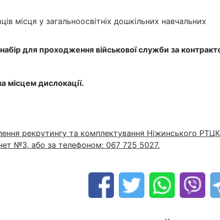
ців місця у загальноосвітніх дошкільних навчальних
 набір для проходження військової служби за контракт
а місцем дислокації.
ілення рекрутингу та комплектування Ніжинського РТЦК
інет №3, або за телефоном: 067 725 5027.