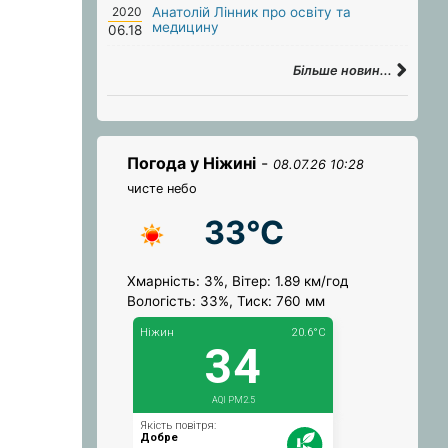
2020
Анатолій Лінник про освіту та
медицину
06.18
Більше новин...
Погода у Ніжині
-
08.07.26 10:28
чисте небо
33°C
Хмарність: 3%, Вітер: 1.89 км/год
Вологість: 33%, Тиск: 760 мм