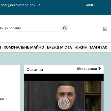
post@nizhynrada.gov.ua
Увійти
П
КОМУНАЛЬНЕ МАЙНО
БРЕНД МІСТА
НІЖИН ПАМ'ЯТАЄ
Останне
Відеоновини
ом з