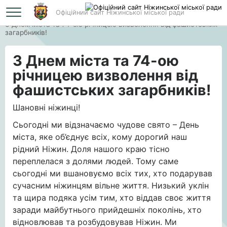
Офіційний сайт Ніжинської міської ради
Головна
З Днем міста та 74-ою річницею визволення від фашистських
загарбників!
З Днем міста та 74-ою
річницею визволення від
фашистських загарбників!
Шановні ніжинці!
Сьогодні ми відзначаємо чудове свято – День
міста, яке об’єднує всіх, кому дорогий наш
рідний Ніжин. Доля нашого краю тісно
переплелася з долями людей. Тому саме
сьогодні ми вшановуємо всіх тих, хто подарував
сучасним ніжинцям вільне життя. Низький уклін
та щира подяка усім тим, хто віддав своє життя
заради майбутнього прийдешніх поколінь, хто
відновлював та розбудовував Ніжин. Ми