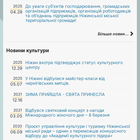
2025
До уваги суб'єктів господарювання, громадських
організацій підприємців, організацій роботодавців
04.29
та об'єднань підприємців Ніжинської міської
територіальної громади!
Більше новин...
Новини культури
2025
Ніжин вкотре підтверджує статус культурного
центру
12.29
2025
У Ніжині відбулися майстер-класи від
чернігівських митців.
05.07
2021
ЗИМА ПРИЙШЛА - СВЯТА ПРИНЕСЛА
12.16
2021
Відбувся святковий концерт з нагоди
Міжнародного жіночого дня – 8 березня
03.05
2020
Проєкт управління культури і туризму Ніжинської
міської ради – однин з переможців конкурсного
06.09
відбору до «Академії культурного лідера»