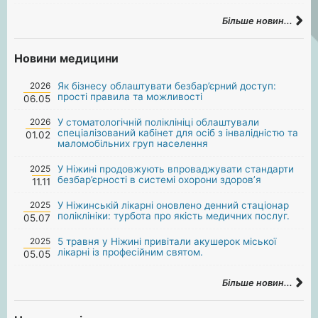
Більше новин...
Новини медицини
2026
Як бізнесу облаштувати безбар’єрний доступ:
прості правила та можливості
06.05
2026
У стоматологічній поліклініці облаштували
спеціалізований кабінет для осіб з інвалідністю та
01.02
маломобільних груп населення
2025
У Ніжині продовжують впроваджувати стандарти
безбар’єрності в системі охорони здоров’я
11.11
2025
У Ніжинській лікарні оновлено денний стаціонар
поліклініки: турбота про якість медичних послуг.
05.07
2025
5 травня у Ніжині привітали акушерок міської
лікарні із професійним святом.
05.05
Більше новин...