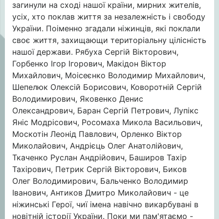
загинули на сході нашої країни, мирних жителів,
усіх, хто поклав життя за незалежність і свободу
України. Поіменно згадали ніжинців, які поклали
своє життя, захищающи територіальну цілісність
нашої держави. Рябуха Сергій Вікторович,
Горбенко Ігор Ігорович, Макідон Віктор
Михайлович, Моісеєнко Володимир Михайлович,
Шепелюк Олексій Борисович, Коворотній Сергій
Володимирович, Яковенко Денис
Олександрович, Баран Сергій Петрович, Лупікс
Яніс Модрісович, Росомаха Микола Васильович,
Москотін Леонід Павлович, Орленко Віктор
Миколайович, Андрієць Олег Анатолійович,
Ткаченко Руслан Андрійович, Баширов Тахір
Тахірович, Петрик Сергій Вікторович, Биков
Олег Володимирович, Бальченко Володимир
Іванович, Антиков Дмитро Миколайович - це
ніжинські Герої, чиї імена навічно викарбувані в
новітній історії України. Поки ми пам'ятаємо -