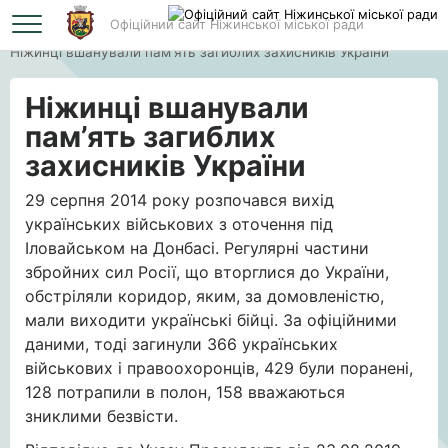
Офіційний сайт Ніжинської міської ради
Головна
Ніжинці вшанували пам’ять загиблих захисників України
Ніжинці вшанували
пам’ять загиблих
захисників України
29 серпня 2014 року розпочався вихід
українських військових з оточення під
Іловайськом на Донбасі. Регулярні частини
збройних сил Росії, що вторглися до України,
обстріляли коридор, яким, за домовленістю,
мали виходити українські бійці. За офіційними
даними, тоді загинули 366 українських
військових і правоохоронців, 429 були поранені,
128 потрапили в полон, 158 вважаються
зниклими безвісти.