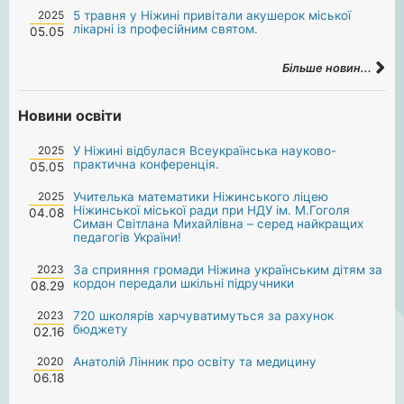
2025
5 травня у Ніжині привітали акушерок міської
лікарні із професійним святом.
05.05
Більше новин...
Новини освіти
2025
У Ніжині відбулася Всеукраїнська науково-
практична конференція.
05.05
2025
Учителька математики Ніжинського ліцею
Ніжинської міської ради при НДУ ім. М.Гоголя
04.08
Симан Світлана Михайлівна – серед найкращих
педагогів України!
2023
За сприяння громади Ніжина українським дітям за
кордон передали шкільні підручники
08.29
2023
720 школярів харчуватимуться за рахунок
бюджету
02.16
2020
Анатолій Лінник про освіту та медицину
06.18