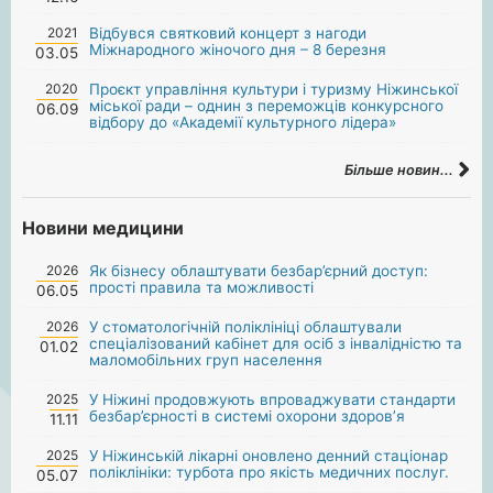
2021
Відбувся святковий концерт з нагоди
Міжнародного жіночого дня – 8 березня
03.05
2020
Проєкт управління культури і туризму Ніжинської
міської ради – однин з переможців конкурсного
06.09
відбору до «Академії культурного лідера»
Більше новин...
Новини медицини
2026
Як бізнесу облаштувати безбар’єрний доступ:
прості правила та можливості
06.05
2026
У стоматологічній поліклініці облаштували
спеціалізований кабінет для осіб з інвалідністю та
01.02
маломобільних груп населення
2025
У Ніжині продовжують впроваджувати стандарти
безбар’єрності в системі охорони здоров’я
11.11
2025
У Ніжинській лікарні оновлено денний стаціонар
поліклініки: турбота про якість медичних послуг.
05.07