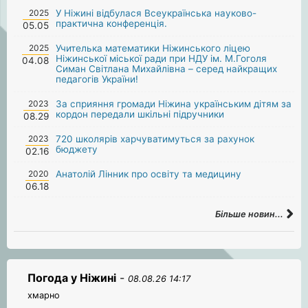
2025
У Ніжині відбулася Всеукраїнська науково-
практична конференція.
05.05
2025
Учителька математики Ніжинського ліцею
Ніжинської міської ради при НДУ ім. М.Гоголя
04.08
Симан Світлана Михайлівна – серед найкращих
педагогів України!
2023
За сприяння громади Ніжина українським дітям за
кордон передали шкільні підручники
08.29
2023
720 школярів харчуватимуться за рахунок
бюджету
02.16
2020
Анатолій Лінник про освіту та медицину
06.18
Більше новин...
Погода у Ніжині
-
08.08.26 14:17
хмарно