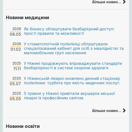
Більше новин...
Новини медицини
2026
Як бізнесу облаштувати безбар’єрний доступ:
прості правила та можливості
06.05
2026
У стоматологічній поліклініці облаштували
спеціалізований кабінет для осіб з інвалідністю та
01.02
маломобільних груп населення
2025
У Ніжині продовжують впроваджувати стандарти
безбар’єрності в системі охорони здоров’я
11.11
2025
У Ніжинській лікарні оновлено денний стаціонар
поліклініки: турбота про якість медичних послуг.
05.07
2025
5 травня у Ніжині привітали акушерок міської
лікарні із професійним святом.
05.05
Більше новин...
Новини освіти