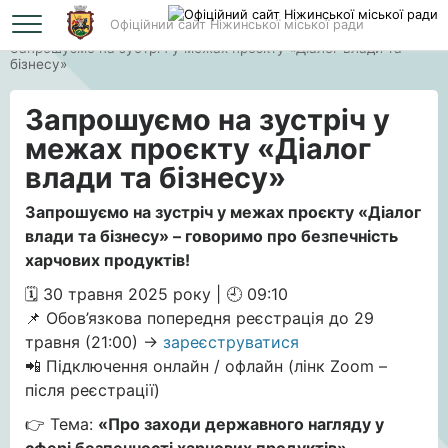
Офіційний сайт Ніжинської міської ради
Головна
Запрошуємо на зустріч у межах проєкту «Діалог влади та
бізнесу»
Запрошуємо на зустріч у
межах проєкту «Діалог
влади та бізнесу»
Запрошуємо на зустріч у межах проєкту «Діалог
влади та бізнесу» – говоримо про безпечність
харчових продуктів!
🗓 30 травня 2025 року | 🕘 09:10
📌 Обов’язкова попередня реєстрація до 29
травня (21:00) →
зареєструватися
📲 Підключення онлайн / офлайн (лінк Zoom –
після реєстрації)
👉 Тема:
«Про заходи державного нагляду у