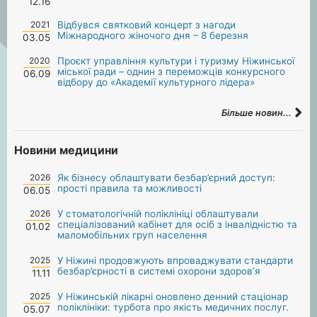
12.16
2021
Відбувся святковий концерт з нагоди
Міжнародного жіночого дня – 8 березня
03.05
2020
Проєкт управління культури і туризму Ніжинської
міської ради – однин з переможців конкурсного
06.09
відбору до «Академії культурного лідера»
Більше новин...
Новини медицини
2026
Як бізнесу облаштувати безбар’єрний доступ:
прості правила та можливості
06.05
2026
У стоматологічній поліклініці облаштували
спеціалізований кабінет для осіб з інвалідністю та
01.02
маломобільних груп населення
2025
У Ніжині продовжують впроваджувати стандарти
безбар’єрності в системі охорони здоров’я
11.11
2025
У Ніжинській лікарні оновлено денний стаціонар
поліклініки: турбота про якість медичних послуг.
05.07