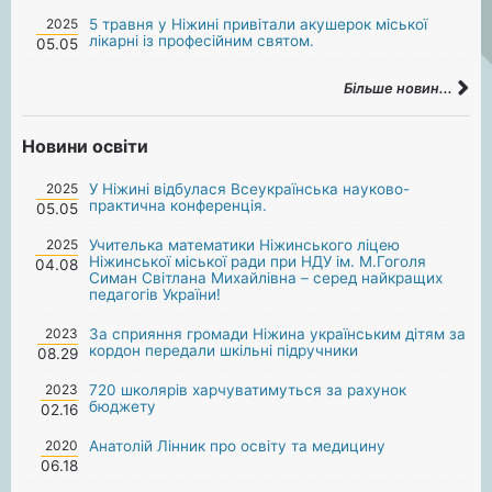
2025
5 травня у Ніжині привітали акушерок міської
лікарні із професійним святом.
05.05
Більше новин...
Новини освіти
2025
У Ніжині відбулася Всеукраїнська науково-
практична конференція.
05.05
2025
Учителька математики Ніжинського ліцею
Ніжинської міської ради при НДУ ім. М.Гоголя
04.08
Симан Світлана Михайлівна – серед найкращих
педагогів України!
2023
За сприяння громади Ніжина українським дітям за
кордон передали шкільні підручники
08.29
2023
720 школярів харчуватимуться за рахунок
бюджету
02.16
2020
Анатолій Лінник про освіту та медицину
06.18