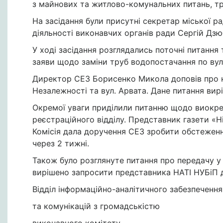
з майнових та житлово-комунальних питань, тр
На засідання були присутні секретар міської р
діяльності виконавчих органів ради Сергій Дзюб
У ході засідання розглядались поточні питання т
заяви щодо заміни труб водопостачання по вул
Директор СЕЗ Борисенко Микола доповів про не
Незалежності та вул. Арвата. Дане питання вир
Окремої уваги приділили питанню щодо виокрем
реєстраційного відділу. Представник газети «
Комісія дала доручення СЕЗ зробити обстежен
через 2 тижні.
Також було розглянуте питання про передачу у 
вирішено запросити представника НАТІ НУБіП д
Відділ інформаційно-аналітичного забезпечення
та комунікацій з громадськістю