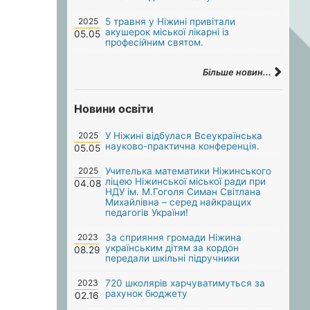
2025
5 травня у Ніжині привітали
акушерок міської лікарні із
05.05
професійним святом.
Більше новин...
Новини освіти
2025
У Ніжині відбулася Всеукраїнська
науково-практична конференція.
05.05
2025
Учителька математики Ніжинського
ліцею Ніжинської міської ради при
04.08
НДУ ім. М.Гоголя Симан Світлана
Михайлівна – серед найкращих
педагогів України!
2023
За сприяння громади Ніжина
українським дітям за кордон
08.29
передали шкільні підручники
2023
720 школярів харчуватимуться за
рахунок бюджету
02.16