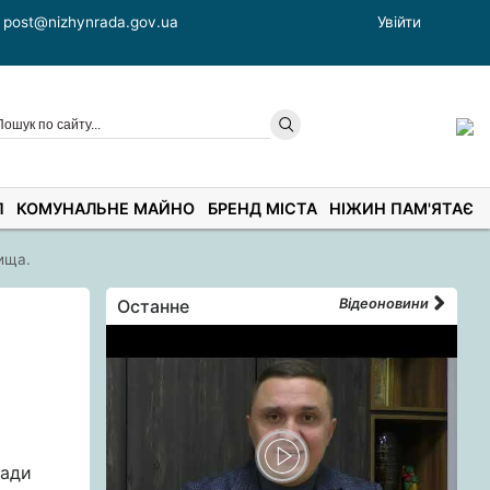
post@nizhynrada.gov.ua
Увійти
П
КОМУНАЛЬНЕ МАЙНО
БРЕНД МІСТА
НІЖИН ПАМ'ЯТАЄ
ища.
Останне
Відеоновини
ради