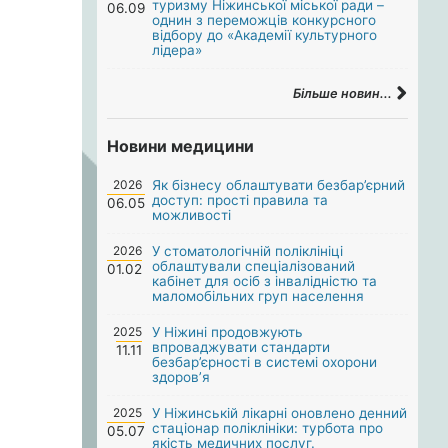
туризму Ніжинської міської ради –
06.09
однин з переможців конкурсного
відбору до «Академії культурного
лідера»
Більше новин...
Новини медицини
2026
Як бізнесу облаштувати безбар’єрний
доступ: прості правила та
06.05
можливості
2026
У стоматологічній поліклініці
облаштували спеціалізований
01.02
кабінет для осіб з інвалідністю та
маломобільних груп населення
2025
У Ніжині продовжують
впроваджувати стандарти
11.11
безбар’єрності в системі охорони
здоров’я
2025
У Ніжинській лікарні оновлено денний
стаціонар поліклініки: турбота про
05.07
якість медичних послуг.