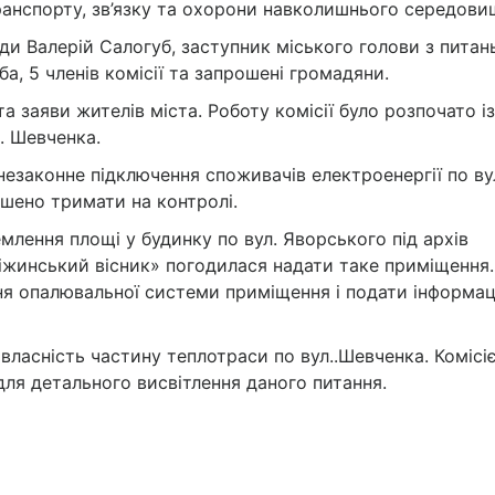
анспорту, зв’язку та охорони навколишнього середови
ади Валерій Салогуб, заступник міського голови з питан
а, 5 членів комісії та запрошені громадяни.
а заяви жителів міста. Роботу комісії було розпочато із
. Шевченка.
законне підключення споживачів електроенергії по ву
ішено тримати на контролі.
лення площі у будинку по вул. Яворського під архів
Ніжинський вісник» погодилася надати таке приміщення.
ня опалювальної системи приміщення і подати інформа
власність частину теплотраси по вул..Шевченка. Комісі
ля детального висвітлення даного питання.