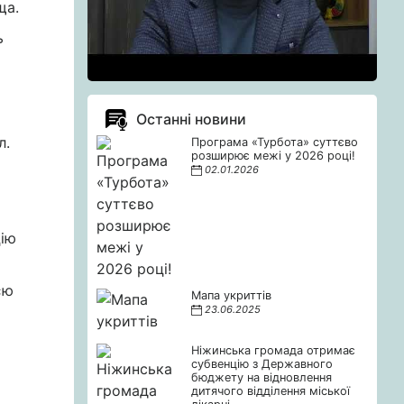
ща.
ь
Останні новини
л.
Програма «Турбота» суттєво
розширює межі у 2026 році!
02.01.2026
цію
єю
Мапа укриттів
23.06.2025
Ніжинська громада отримає
субвенцію з Державного
бюджету на відновлення
дитячого відділення міської