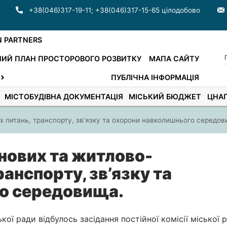
+38(046)317-19-11
;
+38(046)317-15-65 цілодобово
N PARTNERS
ИЙ ПЛАН ПРОСТОРОВОГО РОЗВИТКУ
МАПА САЙТУ
ПУБЛІЧНА ІНФОРМАЦІЯ
МІСТОБУДІВНА ДОКУМЕНТАЦІЯ
МІСЬКИЙ БЮДЖЕТ
ЦНА
х питань, транспорту, зв’язку та охорони навколишнього середов
йнових та житлово-
анспорту, зв’язку та
о середовища.
кої ради відбулось засідання постійної комісії міської 