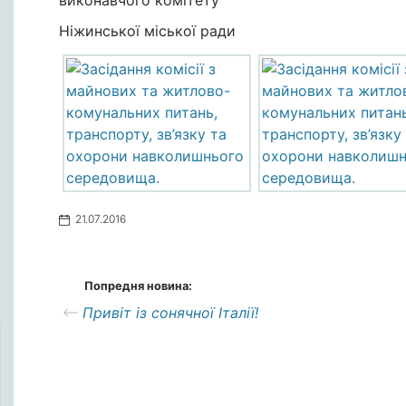
виконавчого комітету
Ніжинської міської ради
21.07.2016
Попредня новина:
Привіт із сонячної Італії!