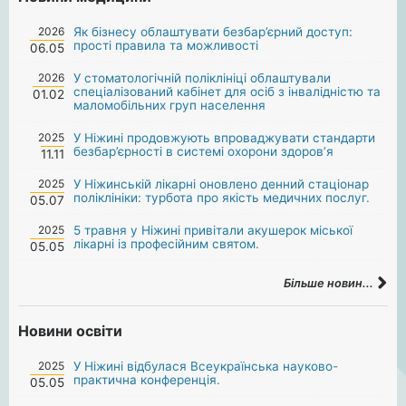
2026
Як бізнесу облаштувати безбар’єрний доступ:
прості правила та можливості
06.05
2026
У стоматологічній поліклініці облаштували
спеціалізований кабінет для осіб з інвалідністю та
01.02
маломобільних груп населення
2025
У Ніжині продовжують впроваджувати стандарти
безбар’єрності в системі охорони здоров’я
11.11
2025
У Ніжинській лікарні оновлено денний стаціонар
поліклініки: турбота про якість медичних послуг.
05.07
2025
5 травня у Ніжині привітали акушерок міської
лікарні із професійним святом.
05.05
Більше новин...
Новини освіти
2025
У Ніжині відбулася Всеукраїнська науково-
практична конференція.
05.05