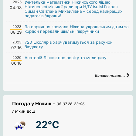
2025
Учителька математики Ніжинського ліцею
Ніжинської міської ради при НДУ ім. М.Гоголя
04.08
Симан Світлана Михайлівна – серед найкращих
педагогів України!
2023
За сприяння громади Ніжина українським дітям за
кордон передали шкільні підручники
08.29
2023
720 школярів харчуватимуться за рахунок
бюджету
02.16
2020
Анатолій Лінник про освіту та медицину
06.18
Більше новин...
Погода у Ніжині
-
08.07.26 23:06
легкий дощ
22°C