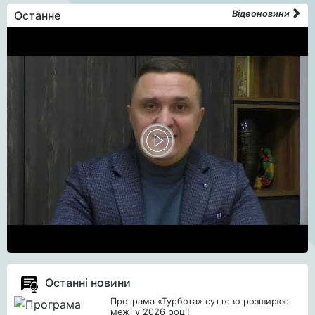
Останне
Відеоновини
Останні новини
Програма «Турбота» суттєво розширює
межі у 2026 році!