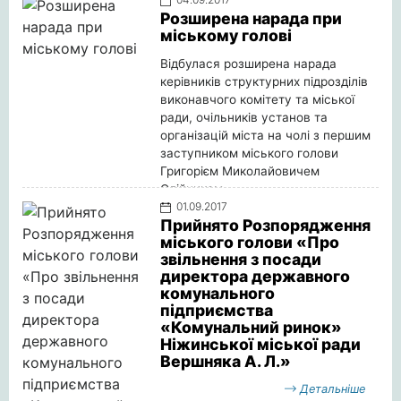
Розширена нарада при
міському голові
Відбулася розширена нарада
керівників структурних підрозділів
виконавчого комітету та міської
ради, очільників установ та
організацій міста на чолі з першим
заступником міського голови
Григорієм Миколайовичем
Олійником
01.09.2017
Детальніше
Прийнято Розпорядження
міського голови «Про
звільнення з посади
директора державного
комунального
підприємства
«Комунальний ринок»
Ніжинської міської ради
Вершняка А. Л.»
Детальніше