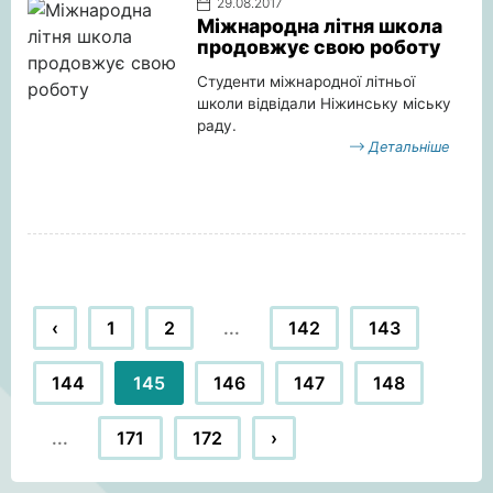
29.08.2017
Міжнародна літня школа
продовжує свою роботу
Студенти міжнародної літньої
школи відвідали Ніжинську міську
раду.
Детальніше
‹
1
2
...
142
143
144
145
146
147
148
...
171
172
›