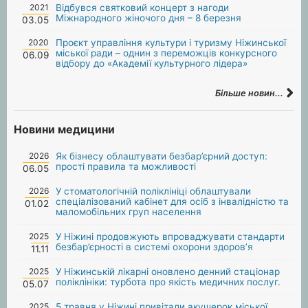
2021
Відбувся святковий концерт з нагоди
Міжнародного жіночого дня – 8 березня
03.05
2020
Проєкт управління культури і туризму Ніжинської
міської ради – однин з переможців конкурсного
06.09
відбору до «Академії культурного лідера»
Більше новин...
Новини медицини
2026
Як бізнесу облаштувати безбар’єрний доступ:
прості правила та можливості
06.05
2026
У стоматологічній поліклініці облаштували
спеціалізований кабінет для осіб з інвалідністю та
01.02
маломобільних груп населення
2025
У Ніжині продовжують впроваджувати стандарти
безбар’єрності в системі охорони здоров’я
11.11
2025
У Ніжинській лікарні оновлено денний стаціонар
поліклініки: турбота про якість медичних послуг.
05.07
2025
5 травня у Ніжині привітали акушерок міської