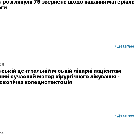
н розглянули 79 звернень щодо надання матеріаль
оги
Детальн
026
ській центральній міській лікарні пацієнтам
ний сучасний метод хірургічного лікування -
скопічна холецистектомія
Детальн
026