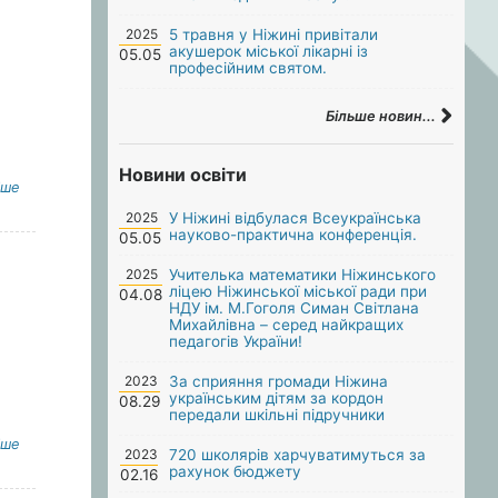
2025
5 травня у Ніжині привітали
акушерок міської лікарні із
05.05
професійним святом.
Більше новин...
Новини освіти
іше
2025
У Ніжині відбулася Всеукраїнська
науково-практична конференція.
05.05
2025
Учителька математики Ніжинського
ліцею Ніжинської міської ради при
04.08
НДУ ім. М.Гоголя Симан Світлана
Михайлівна – серед найкращих
педагогів України!
2023
За сприяння громади Ніжина
українським дітям за кордон
08.29
передали шкільні підручники
іше
2023
720 школярів харчуватимуться за
рахунок бюджету
02.16