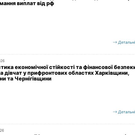
мання виплат від рф
Детальн
026
стика економічної стійкості та фінансової безпек
та дівчат у прифронтових областях Харківщини,
и та Чернігівщини
Детальн
026