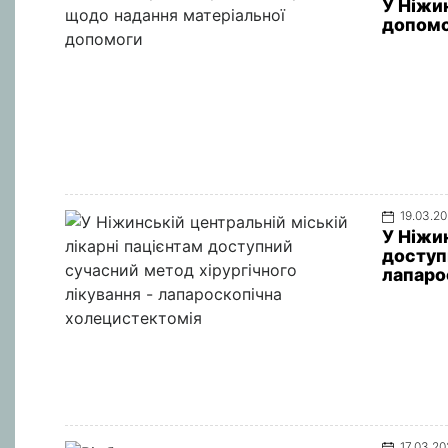
У Ніжи
допом
19.03.2
У Ніжин
доступ
лапаро
17.03.2