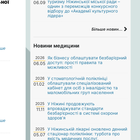
ної
туризму Ніжинської міської ради –
06.09
однин з переможців конкурсного
відбору до «Академії культурного
лідера»
Більше новин...
Новини медицини
іше
2026
Як бізнесу облаштувати безбар’єрний
доступ: прості правила та
06.05
можливості
2026
У стоматологічній поліклініці
облаштували спеціалізований
01.02
кабінет для осіб з інвалідністю та
маломобільних груп населення
2025
У Ніжині продовжують
впроваджувати стандарти
11.11
безбар’єрності в системі охорони
здоров’я
іше
2025
У Ніжинській лікарні оновлено денний
стаціонар поліклініки: турбота про
05.07
якість медичних послуг.