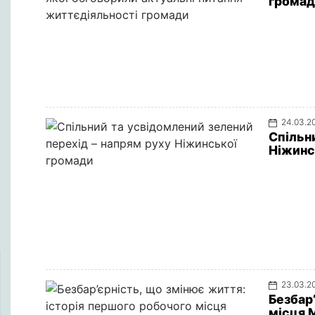
грома
24.03.2
Спільн
Ніжинс
23.03.2
Безбар
місця 