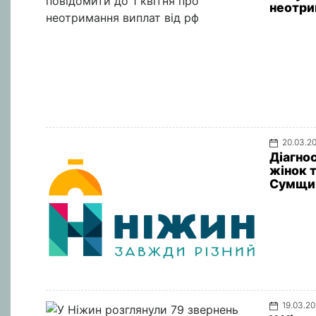
неотри
20.03.2
Діагно
жінок 
Сумщин
19.03.2