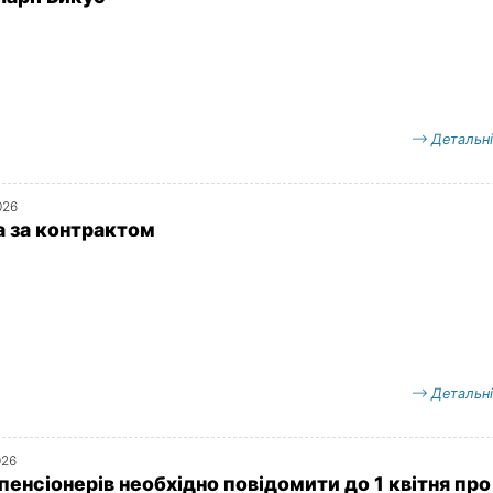
Детальн
026
 за контрактом
Детальн
026
пенсіонерів необхідно повідомити до 1 квітня про