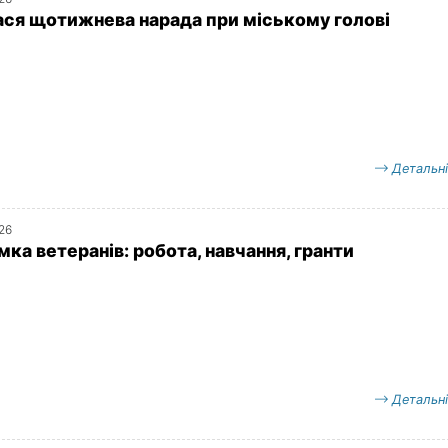
ася щотижнева нарада при міському голові
Детальн
026
ка ветеранів: робота, навчання, гранти
Детальн