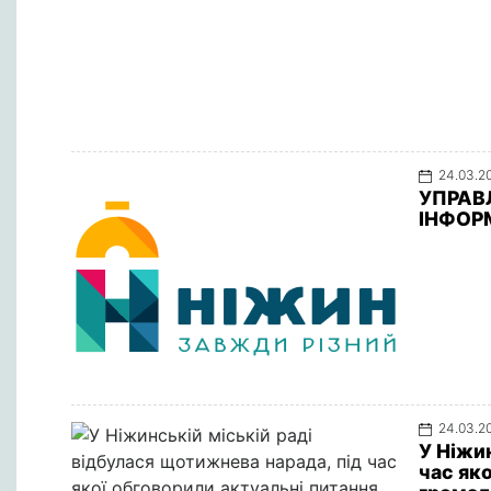
24.03.2
УПРАВ
ІНФОР
24.03.2
У Ніжи
час як