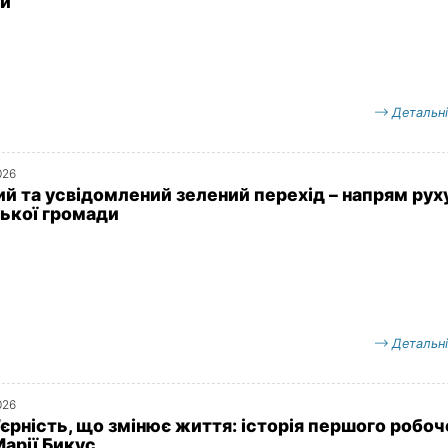
ди
Детальн
026
ий та усвідомлений зелений перехід – напрям рух
ької громади
Детальн
026
’єрність, що змінює життя: історія першого робоч
Марії Бикус