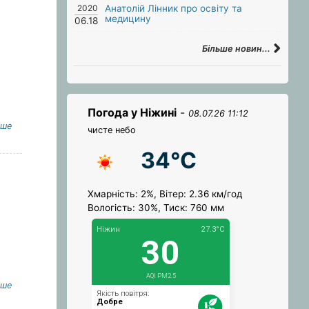
2020
Анатолій Лінник про освіту та
медицину
06.18
Більше новин...
Погода у Ніжині
-
08.07.26 11:12
іше
чисте небо
34°C
Хмарність: 2%, Вітер: 2.36 км/год
Вологість: 30%, Тиск: 760 мм
іше