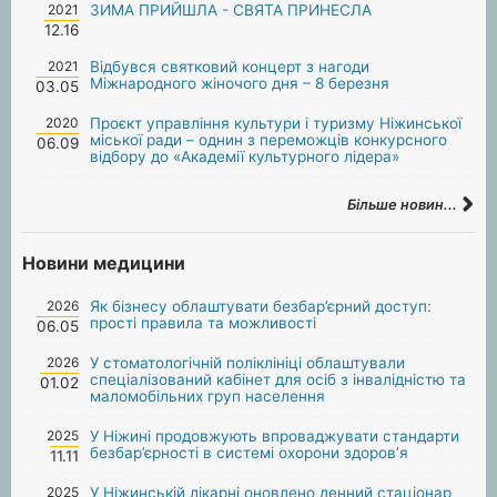
2021
ЗИМА ПРИЙШЛА - СВЯТА ПРИНЕСЛА
12.16
2021
Відбувся святковий концерт з нагоди
Міжнародного жіночого дня – 8 березня
03.05
2020
Проєкт управління культури і туризму Ніжинської
міської ради – однин з переможців конкурсного
06.09
відбору до «Академії культурного лідера»
Більше новин...
Новини медицини
2026
Як бізнесу облаштувати безбар’єрний доступ:
прості правила та можливості
06.05
2026
У стоматологічній поліклініці облаштували
спеціалізований кабінет для осіб з інвалідністю та
01.02
маломобільних груп населення
2025
У Ніжині продовжують впроваджувати стандарти
безбар’єрності в системі охорони здоров’я
11.11
2025
У Ніжинській лікарні оновлено денний стаціонар