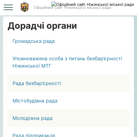
Офіційний сайт Ніжинської міської ради
Головна
Дорадчі органи
Дорадчі органи
Громадська рада
Уповноважена особа з питань безбар’єрності
Ніжинської МТГ
Рада безбар’єрності
МІстобудівна рада
Молодіжна рада
Рада підприємців