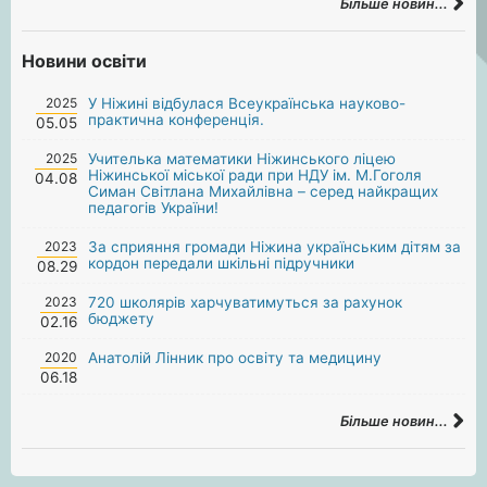
Більше новин...
Новини освіти
2025
У Ніжині відбулася Всеукраїнська науково-
практична конференція.
05.05
2025
Учителька математики Ніжинського ліцею
Ніжинської міської ради при НДУ ім. М.Гоголя
04.08
Симан Світлана Михайлівна – серед найкращих
педагогів України!
2023
За сприяння громади Ніжина українським дітям за
кордон передали шкільні підручники
08.29
2023
720 школярів харчуватимуться за рахунок
бюджету
02.16
2020
Анатолій Лінник про освіту та медицину
06.18
Більше новин...