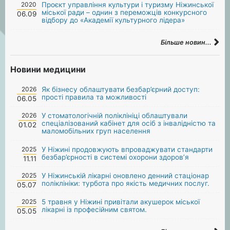
2020
Проєкт управління культури і туризму Ніжинської
міської ради – однин з переможців конкурсного
06.09
відбору до «Академії культурного лідера»
Більше новин...
Новини медицини
2026
Як бізнесу облаштувати безбар’єрний доступ:
прості правила та можливості
06.05
2026
У стоматологічній поліклініці облаштували
спеціалізований кабінет для осіб з інвалідністю та
01.02
маломобільних груп населення
2025
У Ніжині продовжують впроваджувати стандарти
безбар’єрності в системі охорони здоров’я
11.11
2025
У Ніжинській лікарні оновлено денний стаціонар
поліклініки: турбота про якість медичних послуг.
05.07
2025
5 травня у Ніжині привітали акушерок міської
лікарні із професійним святом.
05.05