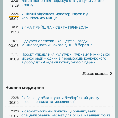
2025
Ніжин вкотре підтверджує статус культурного
центру
12.29
2025
У Ніжині відбулися майстер-класи від
чернігівських митців.
05.07
2021
ЗИМА ПРИЙШЛА - СВЯТА ПРИНЕСЛА
12.16
2021
Відбувся святковий концерт з нагоди
Міжнародного жіночого дня – 8 березня
03.05
2020
Проєкт управління культури і туризму Ніжинської
міської ради – однин з переможців конкурсного
06.09
відбору до «Академії культурного лідера»
Більше новин...
Новини медицини
2026
Як бізнесу облаштувати безбар’єрний доступ:
прості правила та можливості
06.05
2026
У стоматологічній поліклініці облаштували
спеціалізований кабінет для осіб з інвалідністю та
01.02