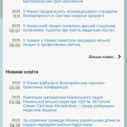
маломобільних груп населення
2025
У Ніжині продовжують впроваджувати стандарти
безбар’єрності в системі охорони здоров’я
11.11
2025
У Ніжинській лікарні оновлено денний стаціонар
поліклініки: турбота про якість медичних послуг.
05.07
2025
5 травня у Ніжині привітали акушерок міської
лікарні із професійним святом.
05.05
Більше новин...
Новини освіти
2025
У Ніжині відбулася Всеукраїнська науково-
практична конференція.
05.05
2025
Учителька математики Ніжинського ліцею
Ніжинської міської ради при НДУ ім. М.Гоголя
04.08
Симан Світлана Михайлівна – серед найкращих
педагогів України!
2023
За сприяння громади Ніжина українським дітям за
кордон передали шкільні підручники
08.29