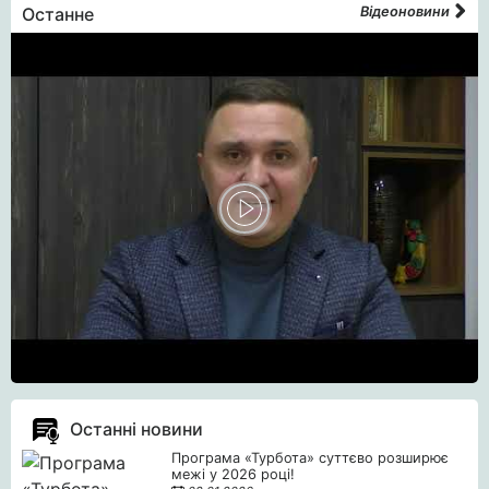
Останне
Відеоновини
Останні новини
Програма «Турбота» суттєво розширює
межі у 2026 році!