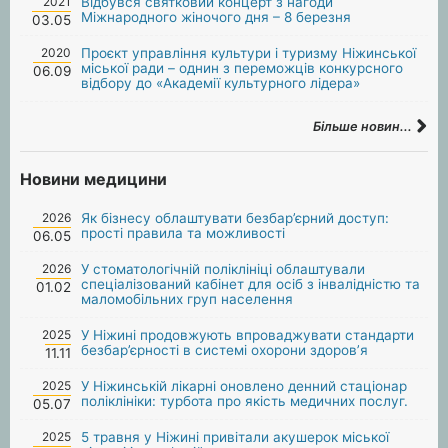
2021
Відбувся святковий концерт з нагоди
Міжнародного жіночого дня – 8 березня
03.05
2020
Проєкт управління культури і туризму Ніжинської
міської ради – однин з переможців конкурсного
06.09
відбору до «Академії культурного лідера»
Більше новин...
Новини медицини
2026
Як бізнесу облаштувати безбар’єрний доступ:
прості правила та можливості
06.05
2026
У стоматологічній поліклініці облаштували
спеціалізований кабінет для осіб з інвалідністю та
01.02
маломобільних груп населення
2025
У Ніжині продовжують впроваджувати стандарти
безбар’єрності в системі охорони здоров’я
11.11
2025
У Ніжинській лікарні оновлено денний стаціонар
поліклініки: турбота про якість медичних послуг.
05.07
2025
5 травня у Ніжині привітали акушерок міської