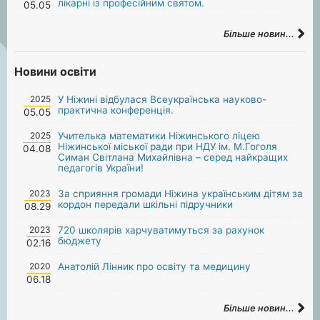
лікарні із професійним святом.
05.05
Більше новин...
Новини освіти
2025
У Ніжині відбулася Всеукраїнська науково-
практична конференція.
05.05
2025
Учителька математики Ніжинського ліцею
Ніжинської міської ради при НДУ ім. М.Гоголя
04.08
Симан Світлана Михайлівна – серед найкращих
педагогів України!
2023
За сприяння громади Ніжина українським дітям за
кордон передали шкільні підручники
08.29
2023
720 школярів харчуватимуться за рахунок
бюджету
02.16
2020
Анатолій Лінник про освіту та медицину
06.18
Більше новин...