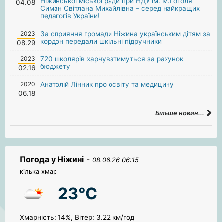
Ніжинської міської ради при НДУ ім. М.Гоголя
04.08
Симан Світлана Михайлівна – серед найкращих
педагогів України!
2023
За сприяння громади Ніжина українським дітям за
кордон передали шкільні підручники
08.29
2023
720 школярів харчуватимуться за рахунок
бюджету
02.16
2020
Анатолій Лінник про освіту та медицину
06.18
Більше новин...
Погода у Ніжині
-
08.06.26 06:15
кілька хмар
23°C
Хмарність: 14%, Вітер: 3.22 км/год