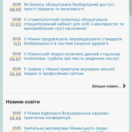
2026
Як бізнесу облаштувати безбар’єрний доступ:
прості правила та можливості
06.05
2026
У стоматологічній поліклініці облаштували
спеціалізований кабінет для осіб з інвалідністю та
01.02
маломобільних груп населення
2025
У Ніжині продовжують впроваджувати стандарти
безбар’єрності в системі охорони здоров’я
11.11
2025
У Ніжинській лікарні оновлено денний стаціонар
поліклініки: турбота про якість медичних послуг.
05.07
2025
5 травня у Ніжині привітали акушерок міської
лікарні із професійним святом.
05.05
Більше новин...
Новини освіти
2025
У Ніжині відбулася Всеукраїнська науково-
практична конференція.
05.05
2025
Учителька математики Ніжинського ліцею