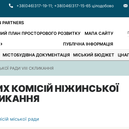
+38(046)317-19-11
;
+38(046)317-15-65 цілодобово
N PARTNERS
ИЙ ПЛАН ПРОСТОРОВОГО РОЗВИТКУ
МАПА САЙТУ
ПУБЛІЧНА ІНФОРМАЦІЯ
МІСТОБУДІВНА ДОКУМЕНТАЦІЯ
МІСЬКИЙ БЮДЖЕТ
ЦНА
КОЇ РАДИ VIIІ СКЛИКАННЯ
Х КОМІСІЙ НІЖИНСЬКОЇ
КЛИКАННЯ
ісій міської ради