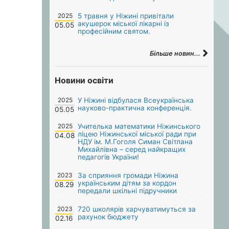
2025
5 травня у Ніжині привітали
акушерок міської лікарні із
05.05
професійним святом.
Більше новин...
Новини освіти
2025
У Ніжині відбулася Всеукраїнська
науково-практична конференція.
05.05
2025
Учителька математики Ніжинського
ліцею Ніжинської міської ради при
04.08
НДУ ім. М.Гоголя Симан Світлана
Михайлівна – серед найкращих
педагогів України!
2023
За сприяння громади Ніжина
українським дітям за кордон
08.29
передали шкільні підручники
2023
720 школярів харчуватимуться за
рахунок бюджету
02.16