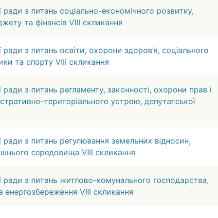
ї ради з питань соціально-економічного розвитку,
жету та фінансів VIIІ скликання
 ради з питань освіти, охорони здоров’я, соціального
ики та спорту VIIІ скликання
 ради з питань регламенту, законності, охорони прав і
ністративно-територіального устрою, депутатської
ї ради з питань регулювання земельних відносин,
ишнього середовища VIIІ скликання
ої ради з питань житлово-комунального господарства,
та енергозбереження VIIІ скликання