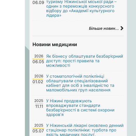
туризму Ніжинської міської ради –
06.09
однин з переможців конкурсного
відбору до «Академії культурного
лідера»
Більше новин...
Новини медицини
2026
Як бізнесу облаштувати безбар’єрний
доступ: прості правила та
06.05
можливості
2026
У стоматологічній поліклініці
облаштували спеціалізований
01.02
кабінет для осіб з інвалідністю та
маломобільних груп населення
2025
У Ніжині продовжують
впроваджувати стандарти
11.11
безбар’єрності в системі охорони
здоров’я
2025
У Ніжинській лікарні оновлено денний
стаціонар поліклініки: турбота про
05.07
якість медичних послуг.