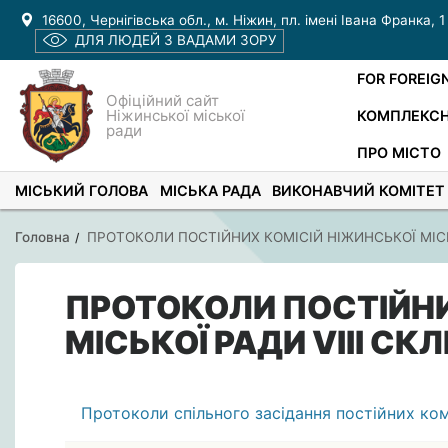
16600, Чернігівська обл., м. Ніжин, пл. імені Івана Франка, 1
ДЛЯ ЛЮДЕЙ З ВАДАМИ ЗОРУ
FOR FOREIG
Офіційний сайт
Ніжинської міської
КОМПЛЕКСН
ради
ПРО МІСТО
МІСЬКИЙ ГОЛОВА
МІСЬКА РАДА
ВИКОНАВЧИЙ КОМІТЕТ
Головна
ПРОТОКОЛИ ПОСТІЙНИХ КОМІСІЙ НІЖИНСЬКОЇ МІСЬ
ПРОТОКОЛИ ПОСТІЙНИ
МІСЬКОЇ РАДИ VIIІ С
Протоколи спільного засідання постійних ком