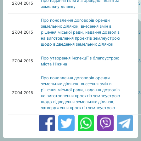
Про надання пільги з орендної плати за
27.04.2015
З
земельну ділянку
Про поновлення договорів оренди
земельних ділянок, внесення змін в
27.04.2015
рішення міської ради, надання дозволів
З
на виготовлення проектів землеустрою
щодо відведення земельних ділянок
Про утворення інспекції з благоустрою
27.04.2015
З
міста Ніжина
Про поновлення договорів оренди
земельних ділянок, внесення змін в
рішення міської ради, надання дозволів
27.04.2015
З
на виготовлення проектів землеустрою
щодо відведення земельних ділянок,
затвердження проектів землеустрою