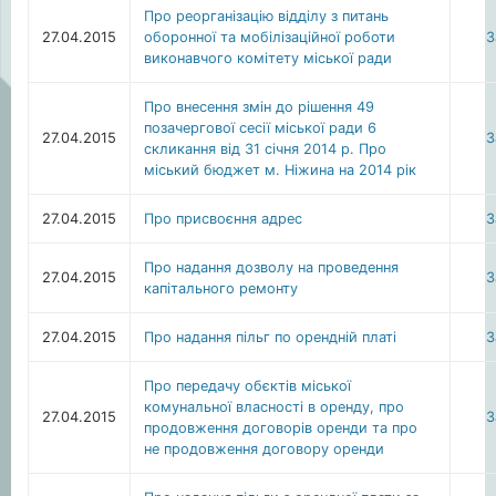
Про реорганізацію відділу з питань
27.04.2015
оборонної та мобілізаційної роботи
З
виконавчого комітету міської ради
Про внесення змін до рішення 49
позачергової сесії міської ради 6
27.04.2015
З
скликання від 31 січня 2014 р. Про
міський бюджет м. Ніжина на 2014 рік
27.04.2015
Про присвоєння адрес
З
Про надання дозволу на проведення
27.04.2015
З
капітального ремонту
27.04.2015
Про надання пільг по орендній платі
З
Про передачу обєктів міської
комунальної власності в оренду, про
27.04.2015
З
продовження договорів оренди та про
не продовження договору оренди