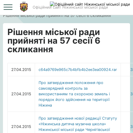
Офіційний сайт Ніжинської міської ради
Головна
Рішення міської ради прийняті на 57 сесії 6 скликання
Рішення міської ради
прийняті на 57 сесії 6
скликання
27.04.2015
c64a9769e965c7b4bfb4b2ee3ea00924.rar
З
Про затвердження положення про
самоврядний контроль за
27.04.2015
використанням та охороною земель і
З
порядок його здійснення на території
Ніжина
Про затвердження нової редакції Статуту
«Ніжинська дитяча музична школа»
27.04.2015
З
Ніжинської міської ради Чернігівської