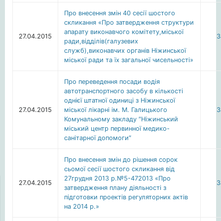
Про внесення змін 40 сесії шостого
скликання «Про затвердження структури
апарату виконавчого комітету,міської
27.04.2015
З
ради,відділів(галузевих
служб),виконавчих органів Ніжинської
міської ради та їх загальної чисельності»
Про переведення посади водія
автотранспортного засобу в кількості
однієї штатної одиниці з Ніжинської
27.04.2015
міської лікарні ім. М. Галицького
З
Комунальному закладу ″Ніжинський
міський центр первинної медико-
санітарної допомоги″
Про внесення змін до рішення сорок
сьомої сесії шостого скликання від
27грудня 2013 р.№5-472013 «Про
27.04.2015
З
затвердження плану діяльності з
підготовки проектів регуляторних актів
на 2014 р.»