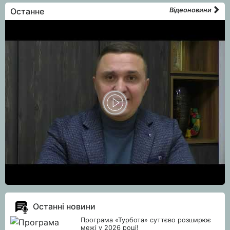
Останне
Відеоновини
Останні новини
Програма «Турбота» суттєво розширює
межі у 2026 році!