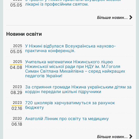
лікарні із професійним святом.
05.05
Більше новин...
Новини освіти
2025
У Ніжині відбулася Всеукраїнська науково-
практична конференція.
05.05
2025
Учителька математики Ніжинського ліцею
Ніжинської міської ради при НДУ ім. М.Гоголя
04.08
Симан Світлана Михайлівна – серед найкращих
педагогів України!
2023
За сприяння громади Ніжина українським дітям за
кордон передали шкільні підручники
08.29
2023
720 школярів харчуватимуться за рахунок
бюджету
02.16
2020
Анатолій Лінник про освіту та медицину
06.18
Більше новин...