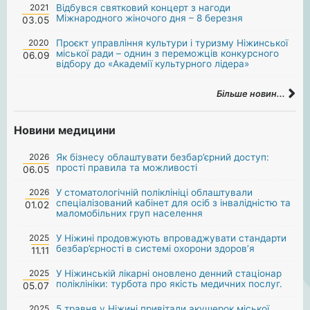
2021
Відбувся святковий концерт з нагоди
Міжнародного жіночого дня – 8 березня
03.05
2020
Проєкт управління культури і туризму Ніжинської
міської ради – однин з переможців конкурсного
06.09
відбору до «Академії культурного лідера»
Більше новин...
Новини медицини
2026
Як бізнесу облаштувати безбар’єрний доступ:
прості правила та можливості
06.05
2026
У стоматологічній поліклініці облаштували
спеціалізований кабінет для осіб з інвалідністю та
01.02
маломобільних груп населення
2025
У Ніжині продовжують впроваджувати стандарти
безбар’єрності в системі охорони здоров’я
11.11
2025
У Ніжинській лікарні оновлено денний стаціонар
поліклініки: турбота про якість медичних послуг.
05.07
2025
5 травня у Ніжині привітали акушерок міської