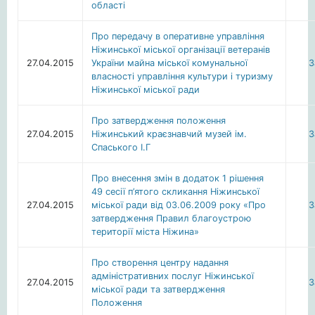
області
Про передачу в оперативне управління
Ніжинської міської організації ветеранів
27.04.2015
України майна міської комунальної
З
власності управління культури і туризму
Ніжинської міської ради
Про затвердження положення
27.04.2015
Ніжинський краєзнавчий музей ім.
З
Спаського І.Г
Про внесення змін в додаток 1 рішення
49 сесії п’ятого скликання Ніжинської
27.04.2015
міської ради від 03.06.2009 року «Про
З
затвердження Правил благоустрою
території міста Ніжина»
Про створення центру надання
адміністративних послуг Ніжинської
27.04.2015
З
міської ради та затвердження
Положення