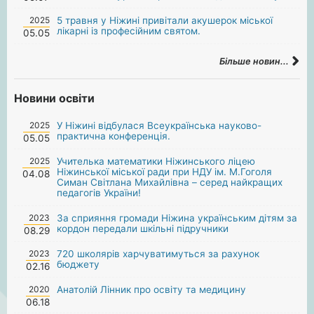
2025
5 травня у Ніжині привітали акушерок міської
лікарні із професійним святом.
05.05
Більше новин...
Новини освіти
2025
У Ніжині відбулася Всеукраїнська науково-
практична конференція.
05.05
2025
Учителька математики Ніжинського ліцею
Ніжинської міської ради при НДУ ім. М.Гоголя
04.08
Симан Світлана Михайлівна – серед найкращих
педагогів України!
2023
За сприяння громади Ніжина українським дітям за
кордон передали шкільні підручники
08.29
2023
720 школярів харчуватимуться за рахунок
бюджету
02.16
2020
Анатолій Лінник про освіту та медицину
06.18