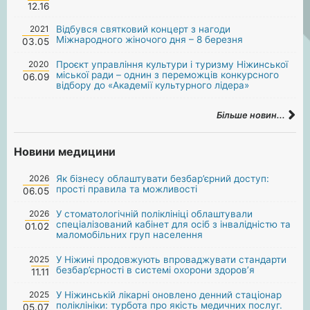
12.16
2021
Відбувся святковий концерт з нагоди
Міжнародного жіночого дня – 8 березня
03.05
2020
Проєкт управління культури і туризму Ніжинської
міської ради – однин з переможців конкурсного
06.09
відбору до «Академії культурного лідера»
Більше новин...
Новини медицини
2026
Як бізнесу облаштувати безбар’єрний доступ:
прості правила та можливості
06.05
2026
У стоматологічній поліклініці облаштували
спеціалізований кабінет для осіб з інвалідністю та
01.02
маломобільних груп населення
2025
У Ніжині продовжують впроваджувати стандарти
безбар’єрності в системі охорони здоров’я
11.11
2025
У Ніжинській лікарні оновлено денний стаціонар
поліклініки: турбота про якість медичних послуг.
05.07