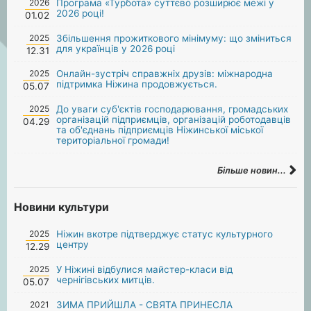
2026
Програма «Турбота» суттєво розширює межі у
2026 році!
01.02
2025
Збільшення прожиткового мінімуму: що зміниться
для українців у 2026 році
12.31
2025
Онлайн-зустріч справжніх друзів: міжнародна
підтримка Ніжина продовжується.
05.07
2025
До уваги суб'єктів господарювання, громадських
організацій підприємців, організацій роботодавців
04.29
та об'єднань підприємців Ніжинської міської
територіальної громади!
Більше новин...
Новини культури
2025
Ніжин вкотре підтверджує статус культурного
центру
12.29
2025
У Ніжині відбулися майстер-класи від
чернігівських митців.
05.07
2021
ЗИМА ПРИЙШЛА - СВЯТА ПРИНЕСЛА