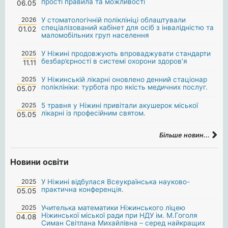
прості правила та можливості
06.05
2026
У стоматологічній поліклініці облаштували
спеціалізований кабінет для осіб з інвалідністю та
01.02
маломобільних груп населення
2025
У Ніжині продовжують впроваджувати стандарти
безбар’єрності в системі охорони здоров’я
11.11
2025
У Ніжинській лікарні оновлено денний стаціонар
поліклініки: турбота про якість медичних послуг.
05.07
2025
5 травня у Ніжині привітали акушерок міської
лікарні із професійним святом.
05.05
Більше новин...
Новини освіти
2025
У Ніжині відбулася Всеукраїнська науково-
практична конференція.
05.05
2025
Учителька математики Ніжинського ліцею
Ніжинської міської ради при НДУ ім. М.Гоголя
04.08
Симан Світлана Михайлівна – серед найкращих