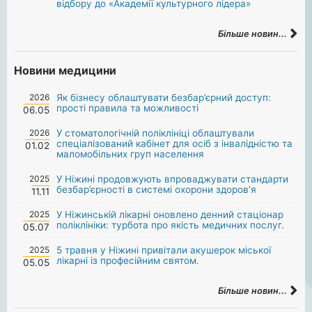
відбору до «Академії культурного лідера»
Більше новин...
Новини медицини
2026
Як бізнесу облаштувати безбар’єрний доступ:
прості правила та можливості
06.05
2026
У стоматологічній поліклініці облаштували
спеціалізований кабінет для осіб з інвалідністю та
01.02
маломобільних груп населення
2025
У Ніжині продовжують впроваджувати стандарти
безбар’єрності в системі охорони здоров’я
11.11
2025
У Ніжинській лікарні оновлено денний стаціонар
поліклініки: турбота про якість медичних послуг.
05.07
2025
5 травня у Ніжині привітали акушерок міської
лікарні із професійним святом.
05.05
Більше новин...