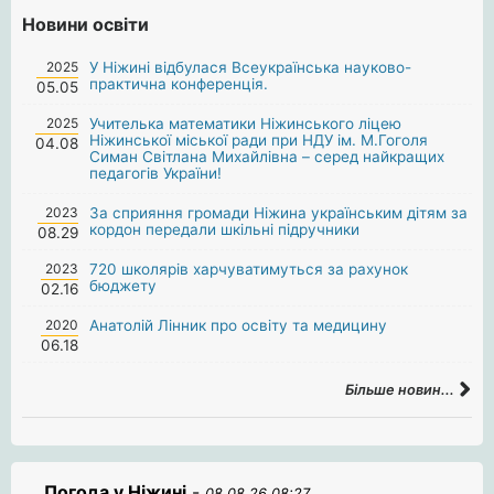
Новини освіти
2025
У Ніжині відбулася Всеукраїнська науково-
практична конференція.
05.05
2025
Учителька математики Ніжинського ліцею
Ніжинської міської ради при НДУ ім. М.Гоголя
04.08
Симан Світлана Михайлівна – серед найкращих
педагогів України!
2023
За сприяння громади Ніжина українським дітям за
кордон передали шкільні підручники
08.29
2023
720 школярів харчуватимуться за рахунок
бюджету
02.16
2020
Анатолій Лінник про освіту та медицину
06.18
Більше новин...
Погода у Ніжині
-
08.08.26 08:27