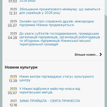
2026 році!
01.02
2025
Збільшення прожиткового мінімуму: що зміниться
для українців у 2026 році
12.31
2025
Онлайн-зустріч справжніх друзів: міжнародна
підтримка Ніжина продовжується.
05.07
2025
До уваги суб'єктів господарювання, громадських
організацій підприємців, організацій роботодавців
04.29
та об'єднань підприємців Ніжинської міської
територіальної громади!
Більше новин...
Новини культури
2025
Ніжин вкотре підтверджує статус культурного
центру
12.29
2025
У Ніжині відбулися майстер-класи від
чернігівських митців.
05.07
2021
ЗИМА ПРИЙШЛА - СВЯТА ПРИНЕСЛА
12.16