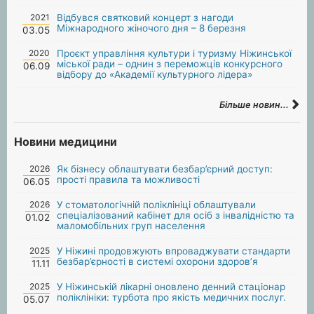
2021
Відбувся святковий концерт з нагоди
Міжнародного жіночого дня – 8 березня
03.05
2020
Проєкт управління культури і туризму Ніжинської
міської ради – однин з переможців конкурсного
06.09
відбору до «Академії культурного лідера»
Більше новин...
Новини медицини
2026
Як бізнесу облаштувати безбар’єрний доступ:
прості правила та можливості
06.05
2026
У стоматологічній поліклініці облаштували
спеціалізований кабінет для осіб з інвалідністю та
01.02
маломобільних груп населення
2025
У Ніжині продовжують впроваджувати стандарти
безбар’єрності в системі охорони здоров’я
11.11
2025
У Ніжинській лікарні оновлено денний стаціонар
поліклініки: турбота про якість медичних послуг.
05.07