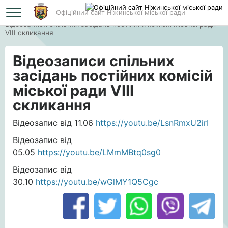
Офіційний сайт Ніжинської міської ради
Головна
Відеозаписи спільних засідань постійних комісій міської ради
VIIІ скликання
Відеозаписи спільних
засідань постійних комісій
міської ради VIIІ
скликання
Відеозапис від 11.06
https://youtu.be/LsnRmxU2irI
Відеозапис від
05.05
https://youtu.be/LMmMBtq0sg0
Відеозапис від
30.10
https://youtu.be/wGlMY1Q5Cgc