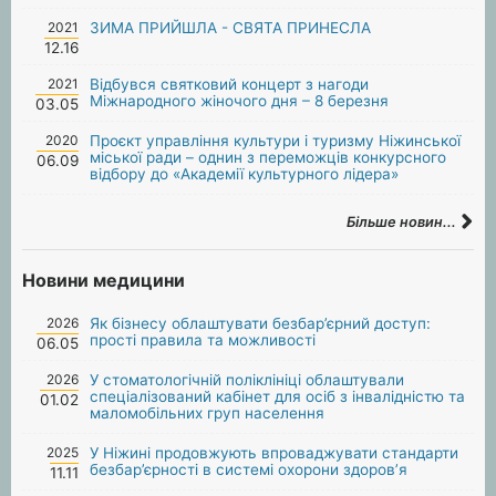
2021
ЗИМА ПРИЙШЛА - СВЯТА ПРИНЕСЛА
12.16
2021
Відбувся святковий концерт з нагоди
Міжнародного жіночого дня – 8 березня
03.05
2020
Проєкт управління культури і туризму Ніжинської
міської ради – однин з переможців конкурсного
06.09
відбору до «Академії культурного лідера»
Більше новин...
Новини медицини
2026
Як бізнесу облаштувати безбар’єрний доступ:
прості правила та можливості
06.05
2026
У стоматологічній поліклініці облаштували
спеціалізований кабінет для осіб з інвалідністю та
01.02
маломобільних груп населення
2025
У Ніжині продовжують впроваджувати стандарти
безбар’єрності в системі охорони здоров’я
11.11