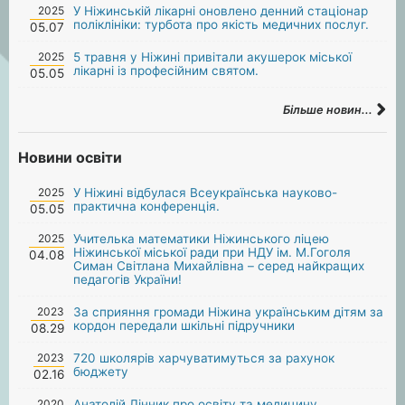
2025
У Ніжинській лікарні оновлено денний стаціонар
поліклініки: турбота про якість медичних послуг.
05.07
2025
5 травня у Ніжині привітали акушерок міської
лікарні із професійним святом.
05.05
Більше новин...
Новини освіти
2025
У Ніжині відбулася Всеукраїнська науково-
практична конференція.
05.05
2025
Учителька математики Ніжинського ліцею
Ніжинської міської ради при НДУ ім. М.Гоголя
04.08
Симан Світлана Михайлівна – серед найкращих
педагогів України!
2023
За сприяння громади Ніжина українським дітям за
кордон передали шкільні підручники
08.29
2023
720 школярів харчуватимуться за рахунок
бюджету
02.16
2020
Анатолій Лінник про освіту та медицину