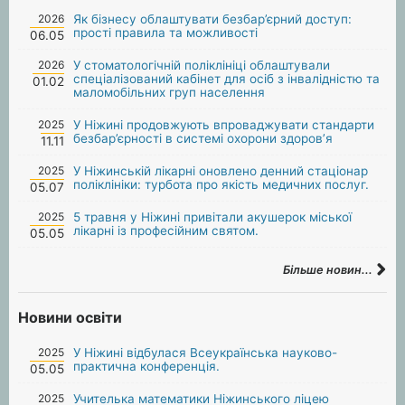
2026
Як бізнесу облаштувати безбар’єрний доступ:
прості правила та можливості
06.05
2026
У стоматологічній поліклініці облаштували
спеціалізований кабінет для осіб з інвалідністю та
01.02
маломобільних груп населення
2025
У Ніжині продовжують впроваджувати стандарти
безбар’єрності в системі охорони здоров’я
11.11
2025
У Ніжинській лікарні оновлено денний стаціонар
поліклініки: турбота про якість медичних послуг.
05.07
2025
5 травня у Ніжині привітали акушерок міської
лікарні із професійним святом.
05.05
Більше новин...
Новини освіти
2025
У Ніжині відбулася Всеукраїнська науково-
практична конференція.
05.05
2025
Учителька математики Ніжинського ліцею