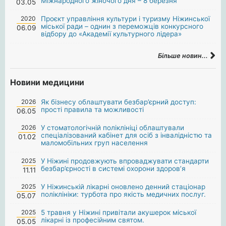
Міжнародного жіночого дня – 8 березня
03.05
2020
Проєкт управління культури і туризму Ніжинської
міської ради – однин з переможців конкурсного
06.09
відбору до «Академії культурного лідера»
Більше новин...
Новини медицини
2026
Як бізнесу облаштувати безбар’єрний доступ:
прості правила та можливості
06.05
2026
У стоматологічній поліклініці облаштували
спеціалізований кабінет для осіб з інвалідністю та
01.02
маломобільних груп населення
2025
У Ніжині продовжують впроваджувати стандарти
безбар’єрності в системі охорони здоров’я
11.11
2025
У Ніжинській лікарні оновлено денний стаціонар
поліклініки: турбота про якість медичних послуг.
05.07
2025
5 травня у Ніжині привітали акушерок міської
лікарні із професійним святом.
05.05