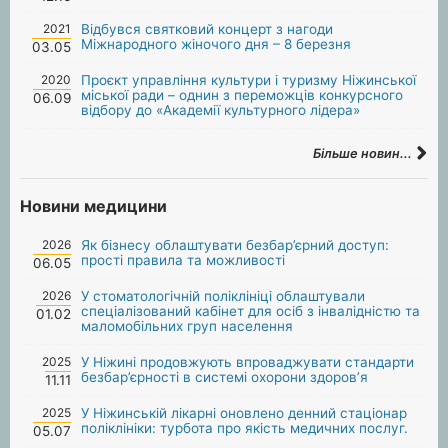
2021
Відбувся святковий концерт з нагоди
Міжнародного жіночого дня – 8 березня
03.05
2020
Проєкт управління культури і туризму Ніжинської
міської ради – однин з переможців конкурсного
06.09
відбору до «Академії культурного лідера»
Більше новин...
Новини медицини
2026
Як бізнесу облаштувати безбар’єрний доступ:
прості правила та можливості
06.05
2026
У стоматологічній поліклініці облаштували
спеціалізований кабінет для осіб з інвалідністю та
01.02
маломобільних груп населення
2025
У Ніжині продовжують впроваджувати стандарти
безбар’єрності в системі охорони здоров’я
11.11
2025
У Ніжинській лікарні оновлено денний стаціонар
поліклініки: турбота про якість медичних послуг.
05.07