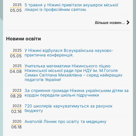
2025
5 травня у Ніжині привітали акушерок міської
лікарні із професійним святом.
05.05
Більше новин...
Новини освіти
2025
У Ніжині відбулася Всеукраїнська науково-
практична конференція.
05.05
2025
Учителька математики Ніжинського ліцею
Ніжинської міської ради при НДУ ім. М.Гоголя
04.08
Симан Світлана Михайлівна – серед найкращих
педагогів України!
2023
За сприяння громади Ніжина українським дітям за
кордон передали шкільні підручники
08.29
2023
720 школярів харчуватимуться за рахунок
бюджету
02.16
2020
Анатолій Лінник про освіту та медицину
06.18