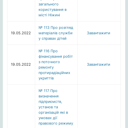
загального
користування в
місті Ніжині
№ 113 Про розгляд
19.05.2022
матеріалів служби
Завантажити
у справах дітей
№ 116 Про
фінансування робіт
з поточного
19.05.2022
Завантажити
ремонту
протирадіаційних
укриттів
№ 117 Про
визначення
підприємств,
установ та
організацій які в
умовах дії
правового режиму