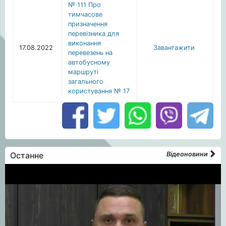
№ 111 Про
тимчасове
призначення
перевізника для
виконання
17.08.2022
Завантажити
перевезень на
автобусному
маршруті
загального
користування № 17
Останне
Відеоновини