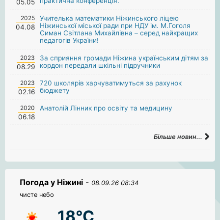
практична конференція.
05.05
2025
Учителька математики Ніжинського ліцею
Ніжинської міської ради при НДУ ім. М.Гоголя
04.08
Симан Світлана Михайлівна – серед найкращих
педагогів України!
2023
За сприяння громади Ніжина українським дітям за
кордон передали шкільні підручники
08.29
2023
720 школярів харчуватимуться за рахунок
бюджету
02.16
2020
Анатолій Лінник про освіту та медицину
06.18
Більше новин...
Погода у Ніжині
-
08.09.26 08:34
чисте небо
18°C