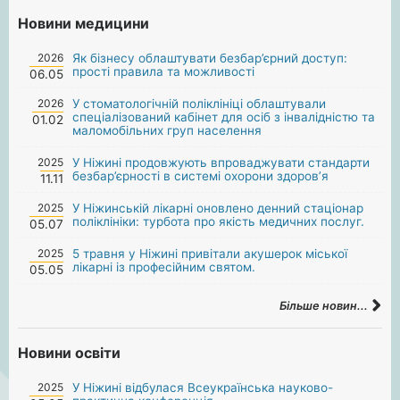
Новини медицини
2026
Як бізнесу облаштувати безбар’єрний доступ:
прості правила та можливості
06.05
2026
У стоматологічній поліклініці облаштували
спеціалізований кабінет для осіб з інвалідністю та
01.02
маломобільних груп населення
2025
У Ніжині продовжують впроваджувати стандарти
безбар’єрності в системі охорони здоров’я
11.11
2025
У Ніжинській лікарні оновлено денний стаціонар
поліклініки: турбота про якість медичних послуг.
05.07
2025
5 травня у Ніжині привітали акушерок міської
лікарні із професійним святом.
05.05
Більше новин...
Новини освіти
2025
У Ніжині відбулася Всеукраїнська науково-