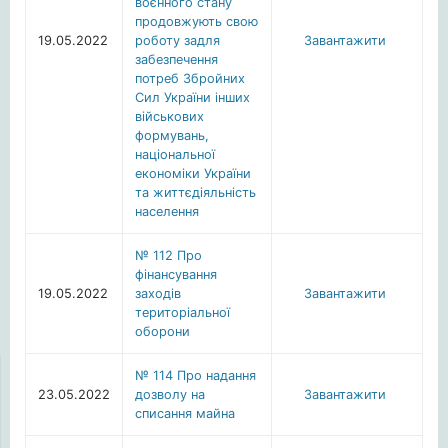
воєнного стану
продовжують свою
19.05.2022
роботу задля
Завантажити
забезпечення
потреб Збройних
Сил України інших
військових
формувань,
національної
економіки України
та життєдіяльність
населення
№ 112 Про
фінансування
19.05.2022
заходів
Завантажити
територіальної
оборони
№ 114 Про надання
23.05.2022
дозволу на
Завантажити
списання майна