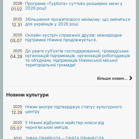
2026
Програма «Турбота» суттєво розширює межі у
2026 році!
01.02
2025
Збільшення прожиткового мінімуму: що зміниться
для українців у 2026 році
12.31
2025
Онлайн-зустріч справжніх друзів: міжнародна
підтримка Ніжина продовжується.
05.07
2025
До уваги суб'єктів господарювання, громадських
організацій підприємців, організацій роботодавців
04.29
та об'єднань підприємців Ніжинської міської
територіальної громади!
Більше новин...
Новини культури
2025
Ніжин вкотре підтверджує статус культурного
центру
12.29
2025
У Ніжині відбулися майстер-класи від
чернігівських митців.
05.07
2021
ЗИМА ПРИЙШЛА - СВЯТА ПРИНЕСЛА