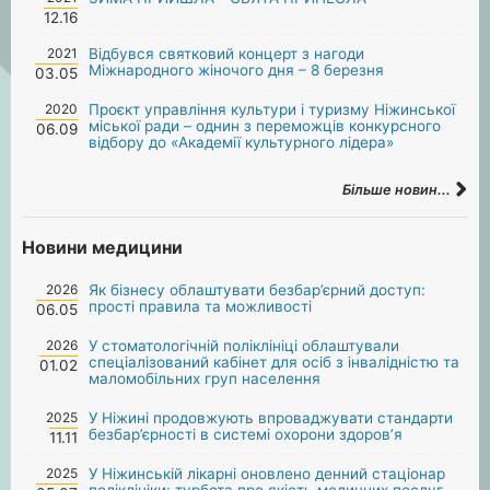
12.16
2021
Відбувся святковий концерт з нагоди
Міжнародного жіночого дня – 8 березня
03.05
2020
Проєкт управління культури і туризму Ніжинської
міської ради – однин з переможців конкурсного
06.09
відбору до «Академії культурного лідера»
Більше новин...
Новини медицини
2026
Як бізнесу облаштувати безбар’єрний доступ:
прості правила та можливості
06.05
2026
У стоматологічній поліклініці облаштували
спеціалізований кабінет для осіб з інвалідністю та
01.02
маломобільних груп населення
2025
У Ніжині продовжують впроваджувати стандарти
безбар’єрності в системі охорони здоров’я
11.11
2025
У Ніжинській лікарні оновлено денний стаціонар
поліклініки: турбота про якість медичних послуг.