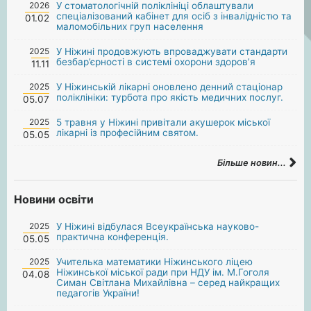
2026
У стоматологічній поліклініці облаштували
спеціалізований кабінет для осіб з інвалідністю та
01.02
маломобільних груп населення
2025
У Ніжині продовжують впроваджувати стандарти
безбар’єрності в системі охорони здоров’я
11.11
2025
У Ніжинській лікарні оновлено денний стаціонар
поліклініки: турбота про якість медичних послуг.
05.07
2025
5 травня у Ніжині привітали акушерок міської
лікарні із професійним святом.
05.05
Більше новин...
Новини освіти
2025
У Ніжині відбулася Всеукраїнська науково-
практична конференція.
05.05
2025
Учителька математики Ніжинського ліцею
Ніжинської міської ради при НДУ ім. М.Гоголя
04.08
Симан Світлана Михайлівна – серед найкращих
педагогів України!