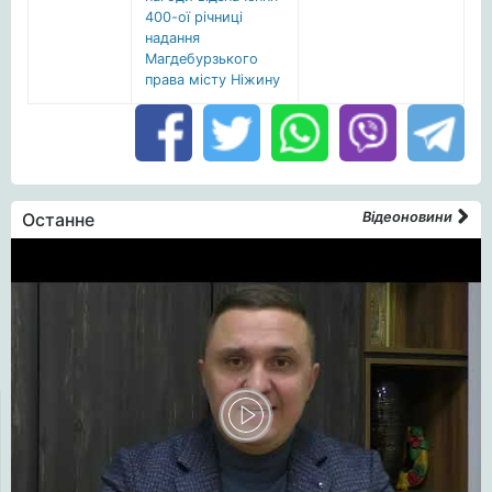
400-ої річниці
надання
Магдебурзького
права місту Ніжину
Останне
Відеоновини