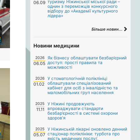
туризму Ніжинської міської ради –
06.09
однин з переможців конкурсного
відбору до «Академії культурного
лідера»
Більше новин...
Новини медицини
2026
Як бізнесу облаштувати безбар’єрний
доступ: прості правила та
06.05
можливості
2026
У стоматологічній поліклініці
облаштували спеціалізований
01.02
кабінет для осіб з інвалідністю та
маломобільних груп населення
2025
У Ніжині продовжують
впроваджувати стандарти
11.11
безбар’єрності в системі охорони
здоров’я
2025
У Ніжинській лікарні оновлено денний
стаціонар поліклініки: турбота про
05.07
якість медичних послуг.