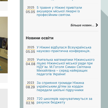
2025
5 травня у Ніжині привітали
акушерок міської лікарні із
05.05
професійним святом.
Більше новин...
Новини освіти
2025
У Ніжині відбулася Всеукраїнська
науково-практична конференція.
05.05
2025
Учителька математики Ніжинського
ліцею Ніжинської міської ради при
04.08
НДУ ім. М.Гоголя Симан Світлана
Михайлівна – серед найкращих
педагогів України!
2023
За сприяння громади Ніжина
українським дітям за кордон
08.29
передали шкільні підручники
2023
720 школярів харчуватимуться за
рахунок бюджету
02.16