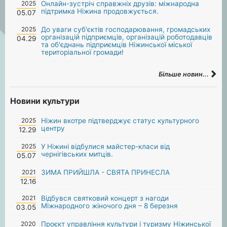
2025
Онлайн-зустріч справжніх друзів: міжнародна
підтримка Ніжина продовжується.
05.07
2025
До уваги суб'єктів господарювання, громадських
організацій підприємців, організацій роботодавців
04.29
та об'єднань підприємців Ніжинської міської
територіальної громади!
Більше новин...
Новини культури
2025
Ніжин вкотре підтверджує статус культурного
центру
12.29
2025
У Ніжині відбулися майстер-класи від
чернігівських митців.
05.07
2021
ЗИМА ПРИЙШЛА - СВЯТА ПРИНЕСЛА
12.16
2021
Відбувся святковий концерт з нагоди
Міжнародного жіночого дня – 8 березня
03.05
2020
Проєкт управління культури і туризму Ніжинської