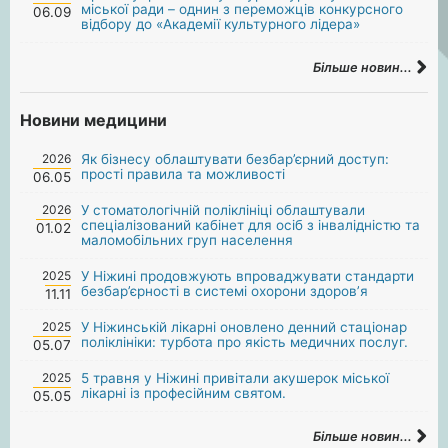
міської ради – однин з переможців конкурсного
06.09
відбору до «Академії культурного лідера»
Більше новин...
Новини медицини
2026
Як бізнесу облаштувати безбар’єрний доступ:
прості правила та можливості
06.05
2026
У стоматологічній поліклініці облаштували
спеціалізований кабінет для осіб з інвалідністю та
01.02
маломобільних груп населення
2025
У Ніжині продовжують впроваджувати стандарти
безбар’єрності в системі охорони здоров’я
11.11
2025
У Ніжинській лікарні оновлено денний стаціонар
поліклініки: турбота про якість медичних послуг.
05.07
2025
5 травня у Ніжині привітали акушерок міської
лікарні із професійним святом.
05.05
Більше новин...