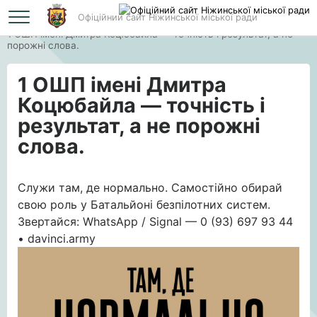
Офіційний сайт Ніжинської міської ради
Головна
1 ОШП імені Дмитра Коцюбайла — точність і результат, а не
порожні слова.
1 ОШП імені Дмитра
Коцюбайла — точність і
результат, а не порожні
слова.
Служи там, де нормально. Самостійно обирай
свою роль у Батальйоні безпілотних систем.
Звертайся: WhatsApp / Signal — 0 (93) 697 93 44
• davinci.army