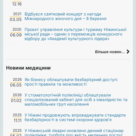
12.16
2021
Відбувся святковий концерт з нагоди
Міжнародного жіночого дня – 8 березня
03.05
2020
Проєкт управління культури і туризму Ніжинської
міської ради – однин з переможців конкурсного
06.09
відбору до «Академії культурного лідера»
Більше новин...
Новини медицини
2026
Як бізнесу облаштувати безбар’єрний доступ:
прості правила та можливості
06.05
2026
У стоматологічній поліклініці облаштували
спеціалізований кабінет для осіб з інвалідністю та
01.02
маломобільних груп населення
2025
У Ніжині продовжують впроваджувати стандарти
безбар’єрності в системі охорони здоров’я
11.11
2025
У Ніжинській лікарні оновлено денний стаціонар
поліклініки: турбота про якість медичних послуг.
05.07