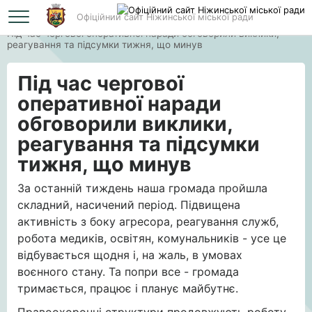
Офіційний сайт Ніжинської міської ради
Головна
Під час чергової оперативної наради обговорили виклики,
реагування та підсумки тижня, що минув
Під час чергової
оперативної наради
обговорили виклики,
реагування та підсумки
тижня, що минув
За останній тиждень наша громада пройшла
складний, насичений період. Підвищена
активність з боку агресора, реагування служб,
робота медиків, освітян, комунальників - усе це
відбувається щодня і, на жаль, в умовах
воєнного стану. Та попри все - громада
тримається, працює і планує майбутнє.