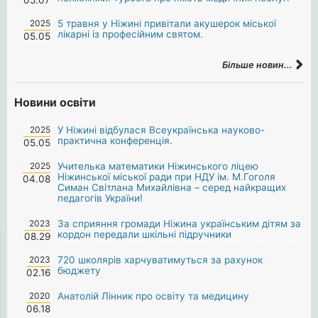
2025
5 травня у Ніжині привітали акушерок міської
лікарні із професійним святом.
05.05
Більше новин...
Новини освіти
2025
У Ніжині відбулася Всеукраїнська науково-
практична конференція.
05.05
2025
Учителька математики Ніжинського ліцею
Ніжинської міської ради при НДУ ім. М.Гоголя
04.08
Симан Світлана Михайлівна – серед найкращих
педагогів України!
2023
За сприяння громади Ніжина українським дітям за
кордон передали шкільні підручники
08.29
2023
720 школярів харчуватимуться за рахунок
бюджету
02.16
2020
Анатолій Лінник про освіту та медицину
06.18