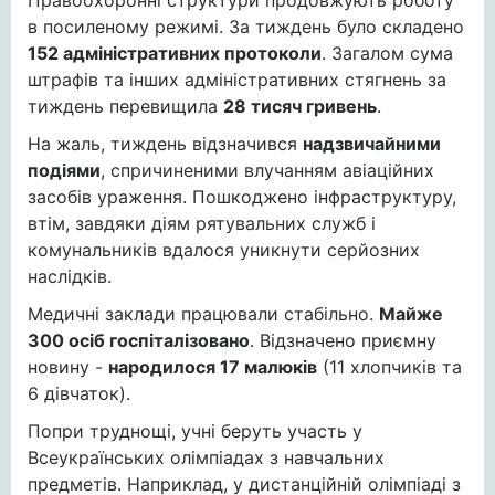
Правоохоронні структури продовжують роботу
в посиленому режимі. За тиждень було складено
152 адміністративних протоколи
. Загалом сума
штрафів та інших адміністративних стягнень за
тиждень перевищила
28 тисяч гривень
.
На жаль, тиждень відзначився
надзвичайними
подіями
, спричиненими влучанням авіаційних
засобів ураження. Пошкоджено інфраструктуру,
втім, завдяки діям рятувальних служб і
комунальників вдалося уникнути серйозних
наслідків.
Медичні заклади працювали стабільно.
Майже
300 осіб госпіталізовано
. Відзначено приємну
новину -
народилося 17 малюків
(11 хлопчиків та
6 дівчаток).
Попри труднощі, учні беруть участь у
Всеукраїнських олімпіадах з навчальних
предметів. Наприклад, у дистанційній олімпіаді з