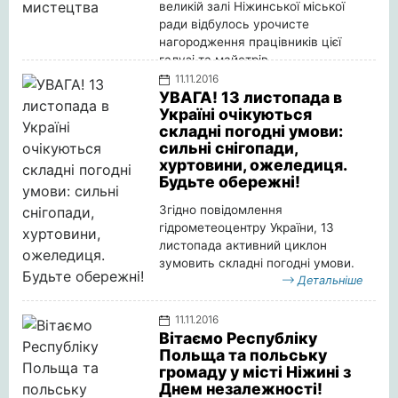
великій залі Ніжинської міської
ради відбулось урочисте
нагородження працівників цієї
галузі та майстрів.
Детальніше
11.11.2016
УВАГА! 13 листопада в
Україні очікуються
складні погодні умови:
сильні снігопади,
хуртовини, ожеледиця.
Будьте обережні!
Згідно повідомлення
гідрометеоцентру України, 13
листопада активний циклон
зумовить складні погодні умови.
Детальніше
11.11.2016
Вітаємо Республіку
Польща та польську
громаду у місті Ніжині з
Днем незалежності!