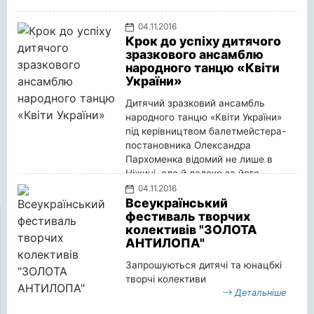
04.11.2016
Крок до успіху дитячого
зразкового ансамблю
народного танцю «Квіти
України»
Дитячий зразковий ансамбль
народного танцю «Квіти України»
під керівництвом балетмейстера-
постановника Олександра
Пархоменка відомий не лише в
Ніжині, але й далеко за його
межами.
04.11.2016
Всеукраїнський
Детальніше
фестиваль творчих
колективів "ЗОЛОТА
АНТИЛОПА"
Запрошуються дитячі та юнацбкі
творчі колективи
Детальніше