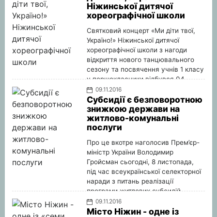
Ніжинської дитячої
разом із земельною ділянкою на
хореографічної школи
якій вона розташована площею
0,0435 га.
Святковий концерт «Ми діти твої,
Детальніше
Україно!» Ніжинської дитячої
хореографічної школи з нагоди
відкриття нового танцювального
сезону та посвячення учнів 1 класу
у першокласники відбувся 04
листопада цього року в приміщенні
09.11.2016
Ніжинського міського Будинку
Субсидії є безповоротною
знижкою держави на
культури.
житлово-комунальні
Детальніше
послуги
Про це вкотре наголосив Прем’єр-
міністр України Володимир
Гройсман сьогодні, 8 листопада,
під час всеукраїнської селекторної
наради з питань реалізації
програми житлових субсидій.
Детальніше
09.11.2016
Місто Ніжин - одне із