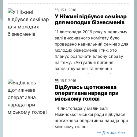
15.11.2016
У Ніжині відбувся семінар
для молодих бізнесменів
11 листопада 2016 року у великому
залі виконавчого комітету було
проведено навчальний семінар для
молодих бізнесменів і тих, хто
планує розпочати власну справу
на тему: «Актуальні питання
започаткування та ведення
підприємницької діяльності».
15.11.2016
Детальніше
Відбулась щотижнева
оперативна нарада при
міському голові
14 листопада у малій залі
Ніжинської міської ради відбулася
щотижнева оперативна нарада при
міському голові.
Детальніше