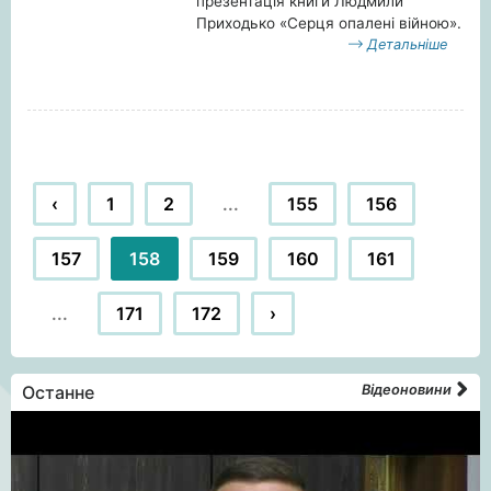
презентація книги Людмили
Приходько «Серця опалені війною».
Детальніше
‹
1
2
...
155
156
157
158
159
160
161
...
171
172
›
Останне
Відеоновини