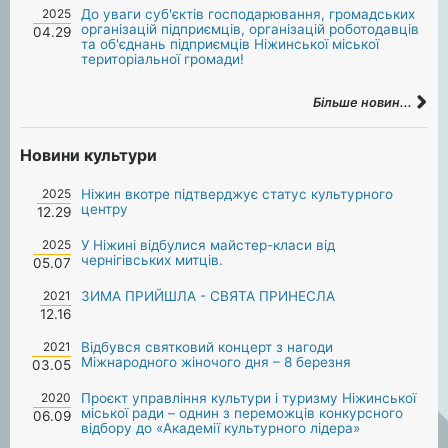
2025
До уваги суб'єктів господарювання, громадських
організацій підприємців, організацій роботодавців
04.29
та об'єднань підприємців Ніжинської міської
територіальної громади!
Більше новин...
Новини культури
2025
Ніжин вкотре підтверджує статус культурного
центру
12.29
2025
У Ніжині відбулися майстер-класи від
чернігівських митців.
05.07
2021
ЗИМА ПРИЙШЛА - СВЯТА ПРИНЕСЛА
12.16
2021
Відбувся святковий концерт з нагоди
Міжнародного жіночого дня – 8 березня
03.05
2020
Проєкт управління культури і туризму Ніжинської
міської ради – однин з переможців конкурсного
06.09
відбору до «Академії культурного лідера»