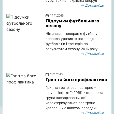
бурульок на покрівлях споруд
Детальніше
14.11.2016
Підсумки футбольного
сезону
Ніжинська федерація футболу
провела урочисте нагородження
футболістів і тренерів по
результатам сезону 2016 року.
Детальніше
11.11.2016
Грип та його профілактика
Грип та гострі респіраторно –
вірусні інфекції (ГРВІ) - це велика
група захворювань, які
характеризуються повітряно-
крапельним шляхом передачі
Детальніше