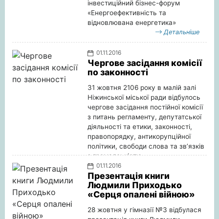
інвестиційний бізнес-форум
«Енергоефективність та
відновлювана енергетика»
Детальніше
01.11.2016
Чергове засідання комісії
по законності
31 жовтня 2106 року в малій залі
Ніжинської міської ради відбулось
чергове засідання постійної комісії
з питань регламенту, депутатської
діяльності та етики, законності,
правопорядку, антикорупційної
політики, свободи слова та зв’язків
з громадськістю.
01.11.2016
Детальніше
Презентація книги
Людмили Приходько
«Серця опалені війною»
28 жовтня у гімназії №3 відбулася