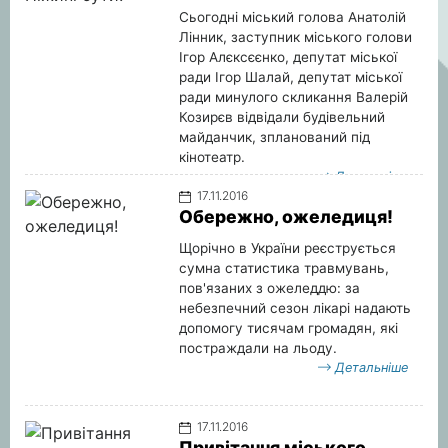
крила».
Сьогодні міський голова Анатолій
Детальніше
Лінник, заступник міського голови
Ігор Алєксєєнко, депутат міської
ради Ігор Шалай, депутат міської
ради минулого скликання Валерій
Козирєв відвідали будівельний
майданчик, зпланований під
кінотеатр.
Детальніше
17.11.2016
Обережно, ожеледиця!
Щорічно в України реєструється
сумна статистика травмувань,
пов'язаних з ожеледдю: за
небезпечний сезон лікарі надають
допомогу тисячам громадян, які
постраждали на льоду.
Детальніше
17.11.2016
Привітання міського