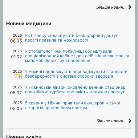
Більше новин...
Новини медицини
2026
Як бізнесу облаштувати безбар’єрний доступ:
прості правила та можливості
06.05
2026
У стоматологічній поліклініці облаштували
спеціалізований кабінет для осіб з інвалідністю та
01.02
маломобільних груп населення
2025
У Ніжині продовжують впроваджувати стандарти
безбар’єрності в системі охорони здоров’я
11.11
2025
У Ніжинській лікарні оновлено денний стаціонар
поліклініки: турбота про якість медичних послуг.
05.07
2025
5 травня у Ніжині привітали акушерок міської
лікарні із професійним святом.
05.05
Більше новин...
Новини освіти