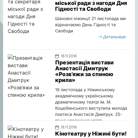
міської ради з нагоди Дня
Гідності та Свободи
Шановні ніжинці! 21 листопада ми
відзначаємо День Гідності та
Свободи
Детальніше
18.11.2016
Презентація вистави
Анастасії Дмитрук
«Розв’яжи за спиною
крила»
16 листопада у Ніжинському
академічному українському
драматичному театрі ім. М.
Коцюбинського виступила молода
поетеса Анастасія Дмитрук. 25-
річна уродженка міста
представилаглядачам поетичну
18.11.2016
виставу «Розв'яжи за спиною
Кінотеатру у Ніжині бути!