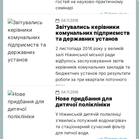
гостей на науково-практичному
семінарі
Детальніше
04.11.2016
Звітувались керівники
комунальних підприємств
та державних установ
2 листопада 2016 року у великій
залі Ніжинської міської ради
відбулось заслуховування звітів
керівників комунальних закладів та
бюджетних установ про результати
роботи за три квартали поточного
року.
Детальніше
04.11.2016
Нове придбання для
дитячої поліклініки
У Ніжинській дитячій поліклініці
з’явились потужний водонагрівач
та стаціонарний сучасний фільтр
для питної води.
Детальніше