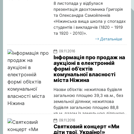
8 листопада у відбулася
презентація двохтомника Григорія
та Олександра Самойленків
«Ніжинська вища школа у спогадах
студентів і викладачів (1820 – 1919
та 1920 - 2010)».
Детальніше
09.11.2016
Інформація про продаж на
аукціоні в електронній
формі об’єктів
комунальної власності
міста Ніжина
Назви об’єктів: нежитлова будівля
загальною площею 39,3 кв.м., без
земельної ділянки; нежитлова
будівля загальною площею 88,8
кв.м, разом із земельною ділянкою
на якій вона розташована площею
09.11.2016
0,048 га. та нежитлова будівля
Святковий концерт «Ми
загальною площею 258,6 кв.м,
діти твої, Україно!»