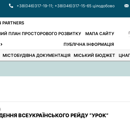
+38(046)317-19-11
;
+38(046)317-15-65 цілодобово
N PARTNERS
ИЙ ПЛАН ПРОСТОРОВОГО РОЗВИТКУ
МАПА САЙТУ
ПУБЛІЧНА ІНФОРМАЦІЯ
МІСТОБУДІВНА ДОКУМЕНТАЦІЯ
МІСЬКИЙ БЮДЖЕТ
ЦНА
6
ДЕННЯ ВСЕУКРАЇНСЬКОГО РЕЙДУ “УРОК”