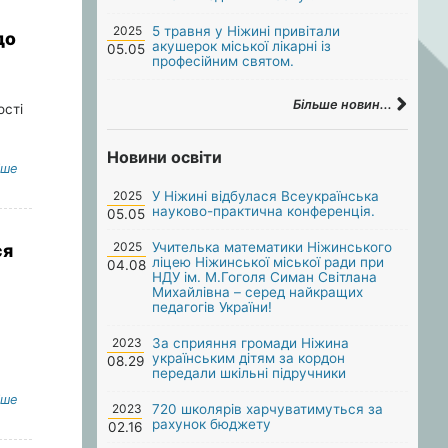
2025
5 травня у Ніжині привітали
до
акушерок міської лікарні із
05.05
професійним святом.
Більше новин...
ості
Новини освіти
іше
2025
У Ніжині відбулася Всеукраїнська
науково-практична конференція.
05.05
2025
Учителька математики Ніжинського
ся
ліцею Ніжинської міської ради при
04.08
НДУ ім. М.Гоголя Симан Світлана
Михайлівна – серед найкращих
педагогів України!
2023
За сприяння громади Ніжина
українським дітям за кордон
08.29
передали шкільні підручники
іше
2023
720 школярів харчуватимуться за
рахунок бюджету
02.16