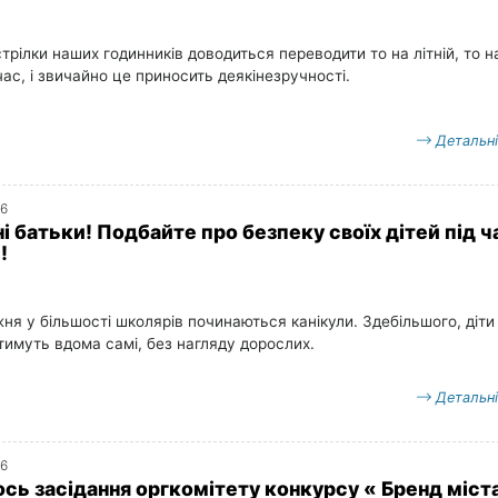
трілки наших годинників доводиться переводити то на літній, то н
ас, і звичайно це приносить деякінезручності.
Детальн
16
і батьки! Подбайте про безпеку своїх дітей під ч
!
ня у більшості школярів починаються канікули. Здебільшого, діти
имуть вдома самі, без нагляду дорослих.
Детальн
16
ось засідання оргкомітету конкурсу « Бренд міст