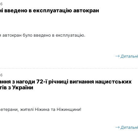
16
ні введено в експлуатацію автокран
 автокран було введено в експлуатацію.
Детальн
16
ння з нагоди 72-ї річниці вигнання нацистських
ів з України
ветерани, жителі Ніжина та Ніжинщини!
Детальн