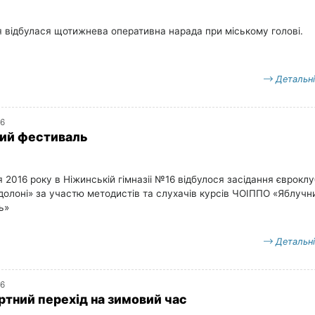
 відбулася щотижнева оперативна нарада при міському голові.
Детальн
16
ий фестиваль
 2016 року в Ніжинській гімназіі №16 відбулося засідання єврокл
 долоні» за участю методистів та слухачів курсів ЧОІППО «Яблучн
ь»
Детальн
16
тний перехід на зимовий час