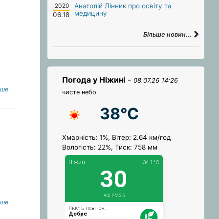
2020
Анатолій Лінник про освіту та
медицину
06.18
Більше новин...
Погода у Ніжині
-
08.07.26 14:26
іше
чисте небо
38°C
Хмарність: 1%, Вітер: 2.64 км/год
Вологість: 22%, Тиск: 758 мм
іше