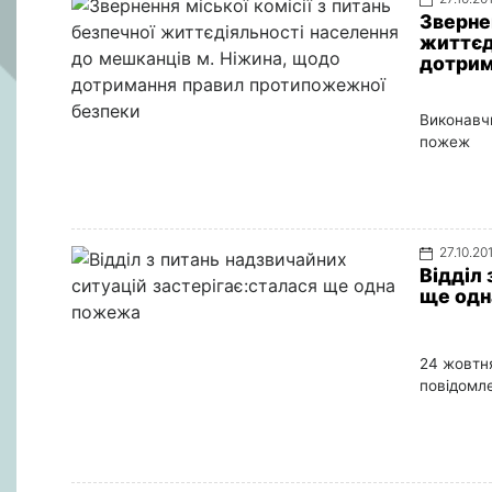
Звернен
життєд
дотрим
Виконавчи
пожеж
27.10.20
Відділ 
ще од
24 жовтня
повідомле