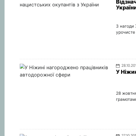
Відзнач
Україн
З нагоди 
урочисте 
28.10.20
У Ніжи
28 жовтня
грамотами
27.10.20