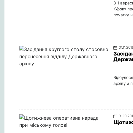
З 1 верес
«Урок» пр
початку н
01.11.201
Засіда
Держав
Відбулося
архіву з 
31.10.20
Щотижн