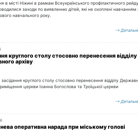
ня в місті Ніжині в рамкам Всеукраїнського профілактичного рейд
оводилися заходи по виявленню дітей, які не охоплені навчанням 
ового навчального року.
Детальн
6
ння круглого столу стосовно перенесення відділу
ного архіву
 засідання круглого столу стосовно перенесення відділу Держав
приміщення церкви Іоанна Богослова та Троїцької церкви
Детальн
16
ева оперативна нарада при міському голові