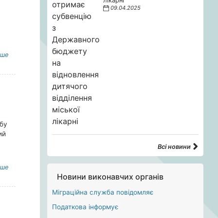
лікарні
09.04.2025
іше
убу
ий
Всі новини
іше
Новини виконавчих органів
Міграційна служба повідомляє
Податкова інформує