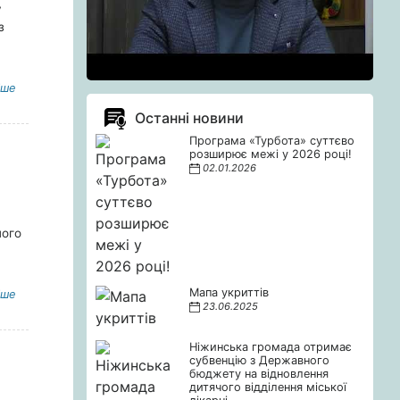
у
з
іше
Останні новини
Програма «Турбота» суттєво
розширює межі у 2026 році!
02.01.2026
ного
Мапа укриттів
іше
23.06.2025
Ніжинська громада отримає
субвенцію з Державного
бюджету на відновлення
дитячого відділення міської