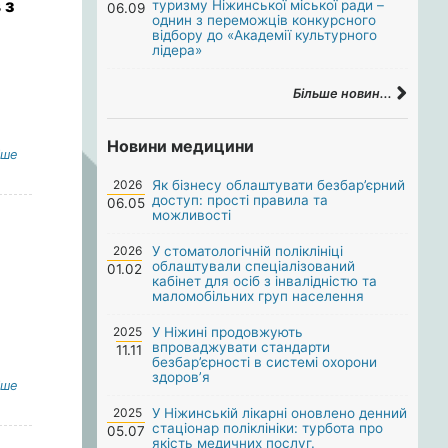
 з
туризму Ніжинської міської ради –
06.09
однин з переможців конкурсного
відбору до «Академії культурного
лідера»
Більше новин...
Новини медицини
іше
2026
Як бізнесу облаштувати безбар’єрний
доступ: прості правила та
06.05
можливості
2026
У стоматологічній поліклініці
облаштували спеціалізований
01.02
кабінет для осіб з інвалідністю та
маломобільних груп населення
2025
У Ніжині продовжують
впроваджувати стандарти
11.11
безбар’єрності в системі охорони
здоров’я
іше
2025
У Ніжинській лікарні оновлено денний
стаціонар поліклініки: турбота про
05.07
якість медичних послуг.