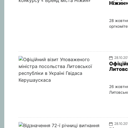
Ніжин
28 жовтня
оргкоміте
28.10.20
Офіцій
Литовс
26 жовтня
Литовсько
28.10.20