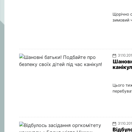
Щорічно с
зимовий ч
31.10.20
Шановн
канікул
Цього тиж
перебуват
31.10.20
Відбул