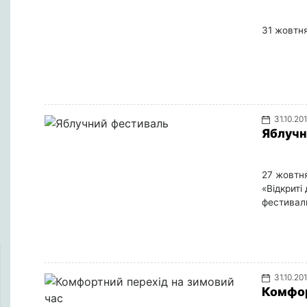
31 жовтня
31.10.20
Яблучн
27 жовтня
«Відкриті
фестивал
31.10.20
Комфор