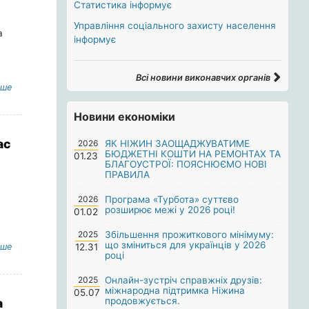
Статистика інформує
Управління соціального захисту населення
а
інформує
Всі новини виконавчих органів
іше
Новини економіки
ас
2026
ЯК НІЖИН ЗАОЩАДЖУВАТИМЕ
БЮДЖЕТНІ КОШТИ НА РЕМОНТАХ ТА
01.23
БЛАГОУСТРОЇ: ПОЯСНЮЄМО НОВІ
ПРАВИЛА
2026
Програма «Турбота» суттєво
розширює межі у 2026 році!
01.02
2025
Збільшення прожиткового мінімуму:
що зміниться для українців у 2026
іше
12.31
році
2025
Онлайн-зустріч справжніх друзів:
міжнародна підтримка Ніжина
05.07
продовжується.
а