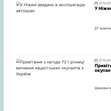
27.10.20
У Ніжи
27 жовтня
27.10.20
Привіта
окупант
Шановні 