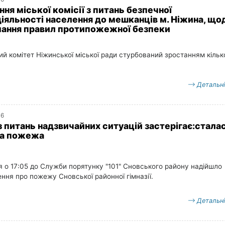
ня міської комісії з питань безпечної
іяльності населення до мешканців м. Ніжина, що
ання правил протипожежної безпеки
й комітет Ніжинської міської ради стурбований зростанням кільк
Детальн
16
з питань надзвичайних ситуацій застерігає:стала
на пожежа
 о 17:05 до Служби порятунку "101" Сновського району надійшло
ння про пожежу Сновської районної гімназії.
Детальн