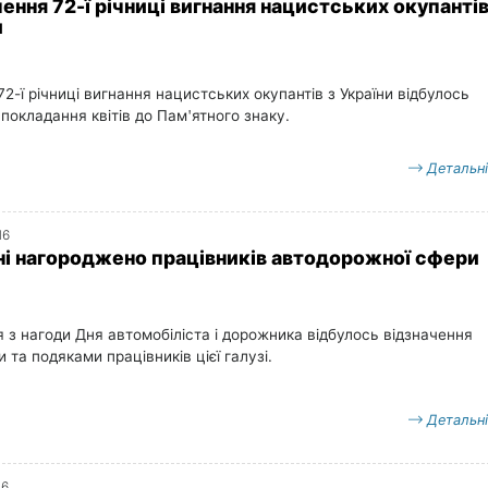
ення 72-ї річниці вигнання нацистських окупантів
и
72-ї річниці вигнання нацистських окупантів з України відбулось
покладання квітів до Памʹятного знаку.
Детальн
16
ні нагороджено працівників автодорожної сфери
 з нагоди Дня автомобіліста і дорожника відбулось відзначення
 та подяками працівників цієї галузі.
Детальн
16