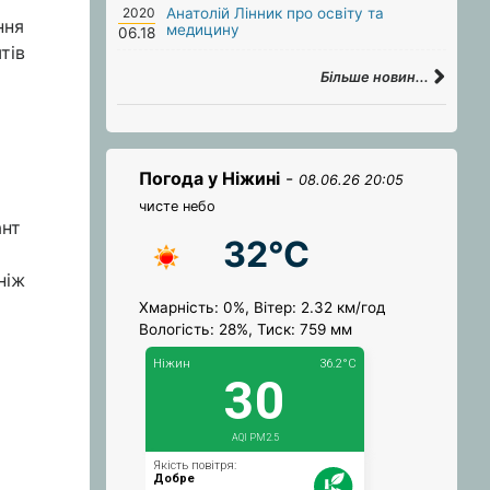
2020
Анатолій Лінник про освіту та
ння
медицину
06.18
тів
Більше новин...
Погода у Ніжині
-
08.06.26 20:05
чисте небо
ант
32°C
ніж
Хмарність: 0%, Вітер: 2.32 км/год
Вологість: 28%, Тиск: 759 мм