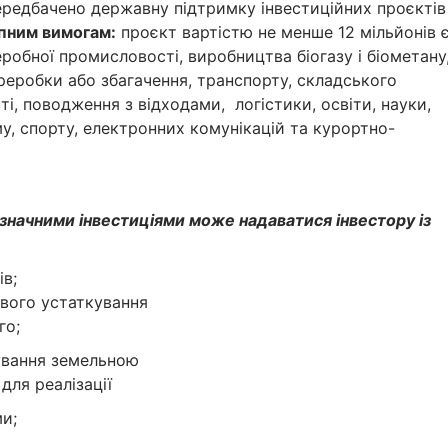
передбачено державну підтримку інвестиційних проєктів 
упним вимогам:
проєкт вартістю не менше 12 мільйонів 
еробної промисловості, виробництва біогазу і біометану
еробки або збагачення, транспорту, складського
ті, поводження з відходами, логістики, освіти, науки,
у, спорту, електронних комунікацій та курортно-
 значними інвестиціями може надаватися інвестору із
ів;
ового устаткування
го;
ування земельною
для реалізації
ми;