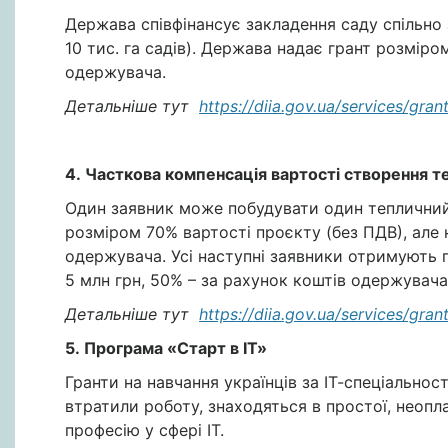
Держава співфінансує закладення саду спільно
10 тис. га садів). Держава надає грант розміро
одержувача.
Детальніше тут
https://diia.gov.ua/services/gran
4. Часткова компенсація вартості створення 
Один заявник може побудувати один тепличний
розміром 70% вартості проєкту (без ПДВ), але н
одержувача. Усі наступні заявники отримують г
5 млн грн, 50% – за рахунок коштів одержувача
Детальніше тут
https://diia.gov.ua/services/gran
5.
Програма «Старт в ІТ»
Гранти на навчання українців за ІТ-спеціально
втратили роботу, знаходяться в простої, неопл
професію у сфері IT.