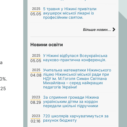
2025
5 травня у Ніжині привітали
акушерок міської лікарні із
05.05
професійним святом.
Більше новин...
Новини освіти
2025
У Ніжині відбулася Всеукраїнська
науково-практична конференція.
05.05
та
2025
Учителька математики Ніжинського
ліцею Ніжинської міської ради при
04.08
0%.
НДУ ім. М.Гоголя Симан Світлана
Михайлівна – серед найкращих
педагогів України!
 25
2023
За сприяння громади Ніжина
українським дітям за кордон
08.29
передали шкільні підручники
2023
720 школярів харчуватимуться за
рахунок бюджету
02.16