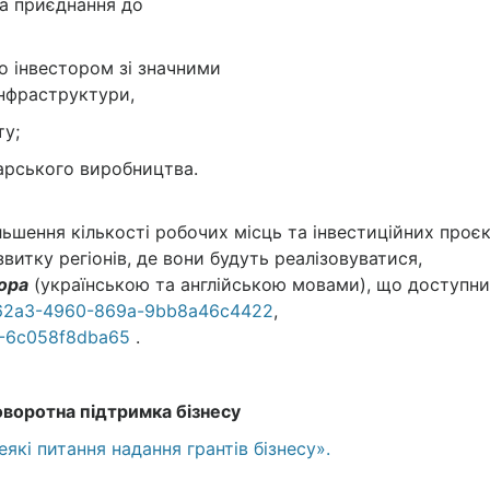
та приєднання до
о інвестором зі значними
інфраструктури,
ту;
дарського виробництва.
льшення кількості робочих місць та інвестиційних проєк
витку регіонів, де вони будуть реалізовуватися,
тора
(українською та англійською мовами), що доступни
2-62a3-4960-869a-9bb8a46c4422
,
2-6c058f8dba65
.
оворотна підтримка бізнесу
які питання надання грантів бізнесу».