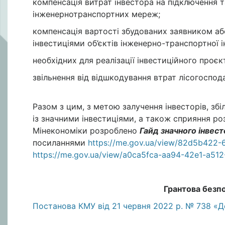
компенсація витрат інвестора на підключення 
інженернотранспортних мереж;
компенсація вартості збудованих заявником аб
інвестиціями об’єктів інженерно-транспортної 
необхідних для реалізації інвестиційного проєк
звільнення від відшкодування втрат лісогоспо
Разом з цим, з метою залучення інвесторів, збі
із значними інвестиціями, а також сприяння роз
Мінекономіки розроблено
Гайд значного інвес
посиланнями
https://me.gov.ua/view/82d5b42
https://me.gov.ua/view/a0ca5fca-aa94-42e1-a51
Грантова безп
Постанова КМУ від 21 червня 2022 р. № 738 «Де