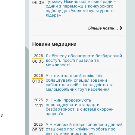
туризму Ніжинської міської ради –
06.09
однин з переможців конкурсного
відбору до «Академії культурного
лідера»
Більше новин...
Новини медицини
2026
Як бізнесу облаштувати безбар’єрний
доступ: прості правила та
06.05
можливості
2026
У стоматологічній поліклініці
облаштували спеціалізований
01.02
кабінет для осіб з інвалідністю та
маломобільних груп населення
2025
У Ніжині продовжують
впроваджувати стандарти
11.11
безбар’єрності в системі охорони
здоров’я
ти
2025
У Ніжинській лікарні оновлено денний
стаціонар поліклініки: турбота про
05.07
якість медичних послуг.