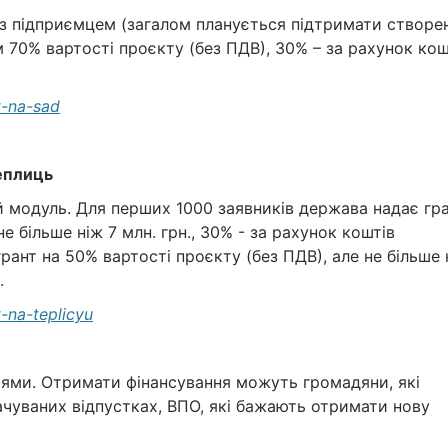
 з підприємцем (загалом планується підтримати створе
м 70% вартості проєкту (без ПДВ), 30% – за рахунок кош
t-na-sad
теплиць
 модуль. Для перших 1000 заявників держава надає гр
е більше ніж 7 млн. грн., 30% - за рахунок коштів
рант на 50% вартості проєкту (без ПДВ), але не більше 
.
t-na-teplicyu
стями. Отримати фінансування можуть громадяни, які
ачуваних відпустках, ВПО, які бажають отримати нову