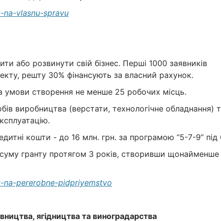
nt-na-vlasnu-spravu
ити або розвинути свій бізнес. Перші 1000 заявників
оекту, решту 30% фінансують за власний рахунок.
за умови створення не менше 25 робочих місць.
бів виробництва (верстати, технологічне обладнання) 
експлуатацію.
итні кошти - до 16 млн. грн. за програмою “5-7-9” під 
 суму гранту протягом 3 років, створивши щонайменше
ant-na-pererobne-pidpriyemstvo
івництва, ягідництва та виноградарства