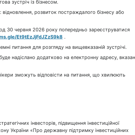
ова зустріч із бізнесом.
: відновлення, розвиток постраждалого бізнесу або
 год 30 червня 2026 року попередньо зареєструватися
rms.gle/
E
t9tEzJjFdJZzS9k8
.
емні питання для розгляду на вищевказаній зустрічі.
уде надіслано додатково на електронну адресу, вказа
спікери зможуть відповісти на питання, що хвилюють
ратегічних інвесторів, підвищення інвестиційної
акону України «Про державну підтримку інвестиційних