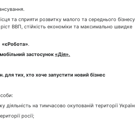
ансування.
ісця та сприяти розвитку малого та середнього бізнесу
ь ріст ВВП, стійкість економіки та максимально швидке
ю
«єРобота»
.
мобільний застосунок
«Дія».
. для тих, хто хоче запустити новий бізнес
особи:
ку діяльність на тимчасово окупованій території Україн
ериторії росії;