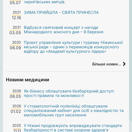
чернігівських митців.
05.07
2021
ЗИМА ПРИЙШЛА - СВЯТА ПРИНЕСЛА
12.16
2021
Відбувся святковий концерт з нагоди
Міжнародного жіночого дня – 8 березня
03.05
2020
Проєкт управління культури і туризму Ніжинської
міської ради – однин з переможців конкурсного
06.09
відбору до «Академії культурного лідера»
Більше новин...
Новини медицини
2026
Як бізнесу облаштувати безбар’єрний доступ:
прості правила та можливості
06.05
2026
У стоматологічній поліклініці облаштували
спеціалізований кабінет для осіб з інвалідністю та
01.02
маломобільних груп населення
2025
У Ніжині продовжують впроваджувати стандарти
безбар’єрності в системі охорони здоров’я
11.11