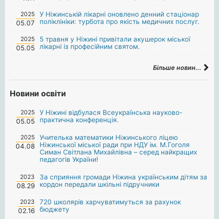
2025
У Ніжинській лікарні оновлено денний стаціонар
поліклініки: турбота про якість медичних послуг.
05.07
2025
5 травня у Ніжині привітали акушерок міської
лікарні із професійним святом.
05.05
Більше новин...
Новини освіти
2025
У Ніжині відбулася Всеукраїнська науково-
практична конференція.
05.05
2025
Учителька математики Ніжинського ліцею
Ніжинської міської ради при НДУ ім. М.Гоголя
04.08
Симан Світлана Михайлівна – серед найкращих
педагогів України!
2023
За сприяння громади Ніжина українським дітям за
кордон передали шкільні підручники
08.29
2023
720 школярів харчуватимуться за рахунок
бюджету
02.16