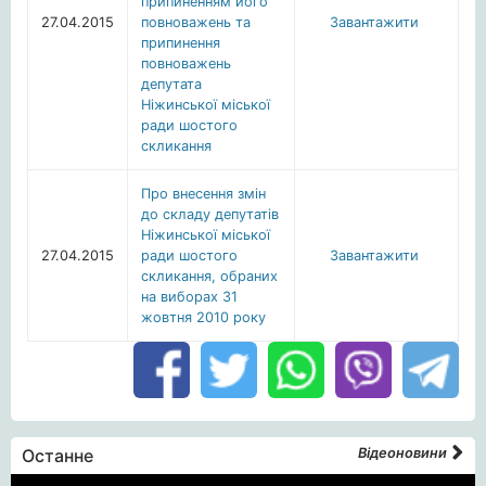
припиненням його
27.04.2015
повноважень та
Завантажити
припинення
повноважень
депутата
Ніжинської міської
ради шостого
скликання
Про внесення змін
до складу депутатів
Ніжинської міської
27.04.2015
ради шостого
Завантажити
скликання, обраних
на виборах 31
жовтня 2010 року
Останне
Відеоновини