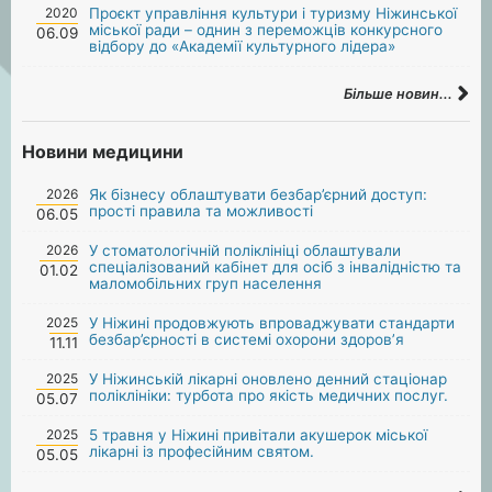
2020
Проєкт управління культури і туризму Ніжинської
міської ради – однин з переможців конкурсного
06.09
відбору до «Академії культурного лідера»
Більше новин...
Новини медицини
2026
Як бізнесу облаштувати безбар’єрний доступ:
прості правила та можливості
06.05
2026
У стоматологічній поліклініці облаштували
спеціалізований кабінет для осіб з інвалідністю та
01.02
маломобільних груп населення
2025
У Ніжині продовжують впроваджувати стандарти
безбар’єрності в системі охорони здоров’я
11.11
2025
У Ніжинській лікарні оновлено денний стаціонар
поліклініки: турбота про якість медичних послуг.
05.07
2025
5 травня у Ніжині привітали акушерок міської
лікарні із професійним святом.
05.05