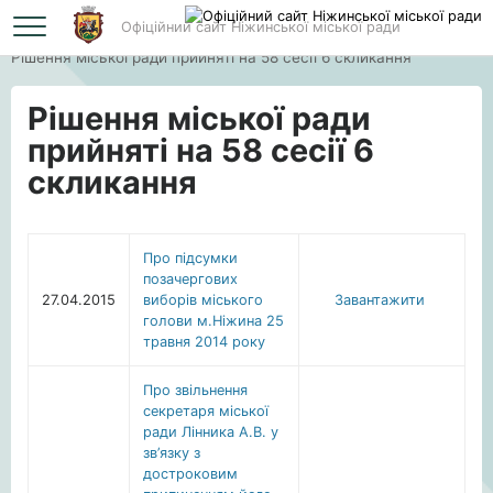
Офіційний сайт Ніжинської міської ради
Головна
Рішення міської ради прийняті на 58 сесії 6 скликання
Рішення міської ради
прийняті на 58 сесії 6
скликання
Про підсумки
позачергових
27.04.2015
виборів міського
Завантажити
голови м.Ніжина 25
травня 2014 року
Про звільнення
секретаря міської
ради Лінника А.В. у
зв’язку з
достроковим