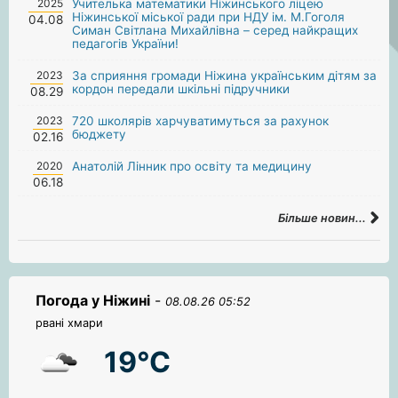
2025
Учителька математики Ніжинського ліцею
Ніжинської міської ради при НДУ ім. М.Гоголя
04.08
Симан Світлана Михайлівна – серед найкращих
педагогів України!
2023
За сприяння громади Ніжина українським дітям за
кордон передали шкільні підручники
08.29
2023
720 школярів харчуватимуться за рахунок
бюджету
02.16
2020
Анатолій Лінник про освіту та медицину
06.18
Більше новин...
Погода у Ніжині
-
08.08.26 05:52
рвані хмари
19°C