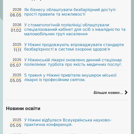
2026
Як бізнесу облаштувати безбар’єрний доступ:
прості правила та можливості
06.05
2026
У стоматологічній поліклініці облаштували
спеціалізований кабінет для осіб з інвалідністю та
01.02
маломобільних груп населення
2025
У Ніжині продовжують впроваджувати стандарти
безбар’єрності в системі охорони здоров’я
11.11
2025
У Ніжинській лікарні оновлено денний стаціонар
поліклініки: турбота про якість медичних послуг.
05.07
2025
5 травня у Ніжині привітали акушерок міської
лікарні із професійним святом.
05.05
Більше новин...
Новини освіти
2025
У Ніжині відбулася Всеукраїнська науково-
практична конференція.
05.05