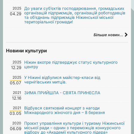
2025
До уваги суб'єктів господарювання, громадських
організацій підприємців, організацій роботодавців
04.29
та об'єднань підприємців Ніжинської міської
територіальної громади!
Більше новин...
Новини культури
2025
Ніжин вкотре підтверджує статус культурного
центру
12.29
2025
У Ніжині відбулися майстер-класи від
чернігівських митців.
05.07
2021
ЗИМА ПРИЙШЛА - СВЯТА ПРИНЕСЛА
12.16
2021
Відбувся святковий концерт з нагоди
Міжнародного жіночого дня – 8 березня
03.05
2020
Проєкт управління культури і туризму Ніжинської
міської ради – однин з переможців конкурсного
06.09
відбору до «Академії культурного лідера»