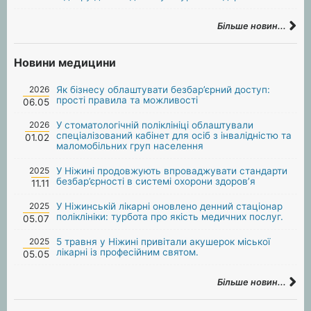
Більше новин...
Новини медицини
2026
Як бізнесу облаштувати безбар’єрний доступ:
прості правила та можливості
06.05
2026
У стоматологічній поліклініці облаштували
спеціалізований кабінет для осіб з інвалідністю та
01.02
маломобільних груп населення
2025
У Ніжині продовжують впроваджувати стандарти
безбар’єрності в системі охорони здоров’я
11.11
2025
У Ніжинській лікарні оновлено денний стаціонар
поліклініки: турбота про якість медичних послуг.
05.07
2025
5 травня у Ніжині привітали акушерок міської
лікарні із професійним святом.
05.05
Більше новин...