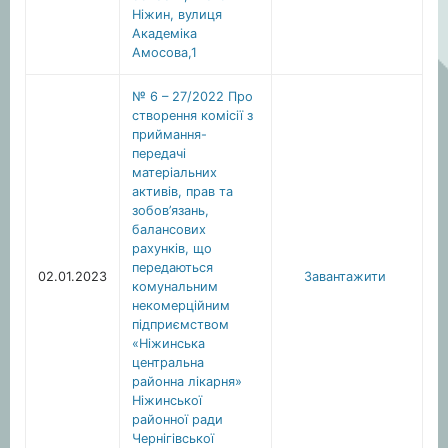
Ніжин, вулиця
Академіка
Амосова,1
№ 6 – 27/2022 Про
створення комісії з
приймання-
передачі
матеріальних
активів, прав та
зобов’язань,
балансових
рахунків, що
передаються
02.01.2023
Завантажити
комунальним
некомерційним
підприємством
«Ніжинська
центральна
районна лікарня»
Ніжинської
районної ради
Чернігівської