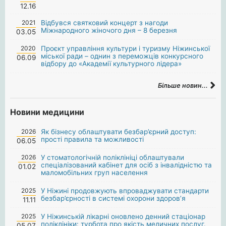
12.16
2021
Відбувся святковий концерт з нагоди
Міжнародного жіночого дня – 8 березня
03.05
2020
Проєкт управління культури і туризму Ніжинської
міської ради – однин з переможців конкурсного
06.09
відбору до «Академії культурного лідера»
Більше новин...
Новини медицини
2026
Як бізнесу облаштувати безбар’єрний доступ:
прості правила та можливості
06.05
2026
У стоматологічній поліклініці облаштували
спеціалізований кабінет для осіб з інвалідністю та
01.02
маломобільних груп населення
2025
У Ніжині продовжують впроваджувати стандарти
безбар’єрності в системі охорони здоров’я
11.11
2025
У Ніжинській лікарні оновлено денний стаціонар
поліклініки: турбота про якість медичних послуг.
05.07