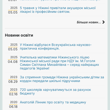
2025
5 травня у Ніжині привітали акушерок міської
лікарні із професійним святом.
05.05
Більше новин...
Новини освіти
2025
У Ніжині відбулася Всеукраїнська науково-
практична конференція.
05.05
2025
Учителька математики Ніжинського ліцею
Ніжинської міської ради при НДУ ім. М.Гоголя
04.08
Симан Світлана Михайлівна – серед найкращих
педагогів України!
2023
За сприяння громади Ніжина українським дітям за
кордон передали шкільні підручники
08.29
2023
720 школярів харчуватимуться за рахунок
бюджету
02.16
2020
Анатолій Лінник про освіту та медицину
06.18