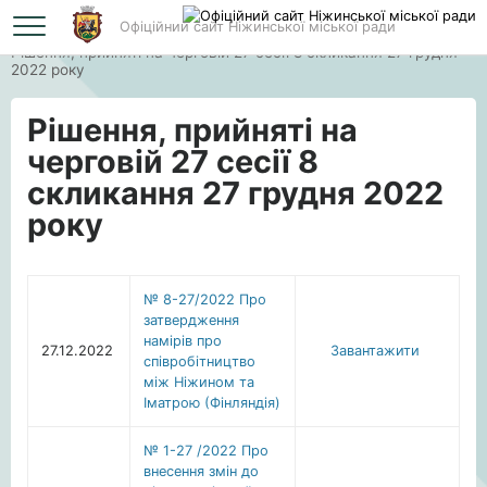
Офіційний сайт Ніжинської міської ради
Головна
Рішення, прийняті на черговій 27 сесії 8 скликання 27 грудня
2022 року
Рішення, прийняті на
черговій 27 сесії 8
скликання 27 грудня 2022
року
№ 8-27/2022 Про
затвердження
намірів про
27.12.2022
Завантажити
співробітництво
між Ніжином та
Іматрою (Фінляндія)
№ 1-27 /2022 Про
внесення змін до