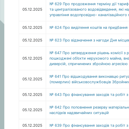
№ 629 Про продовження терміну дії тарифі
05.12.2025
та централізованого водовідведення, які 
управління водопровідно- каналізаційного
05.12.2025
№ 624 Про виділення коштів на придбання
05.12.2025
№ 623 Про відзначення з нагоди Дня місц
№ 647 Про затвердження рішень комісії з 
05.12.2025
пошкоджені об’єкти нерухомого майна, вна
диверсій, спричинених збройною агресією р
№ 641 Про відшкодування виконавцю ритуа
05.12.2025
(померлих) військовослужбовців Збройних
05.12.2025
№ 643 Про фінансування заходів та робіт з
№ 642 Про поповнення резерву матеріально-
05.12.2025
наслідків надзвичайних ситуацій
05.12.2025
№ 639 Про фінансування заходів та робіт з 