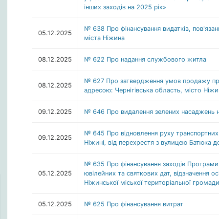
інших заходів на 2025 рік»
№ 638 Про фінансування видатків, пов'язан
05.12.2025
міста Ніжина
08.12.2025
№ 622 Про надання службового житла
№ 627 Про затвердження умов продажу при
08.12.2025
адресою: Чернігівська область, місто Ніжи
09.12.2025
№ 646 Про видалення зелених насаджень н
№ 645 Про відновлення руху транспортних з
09.12.2025
Ніжині, від перехрестя з вулицею Батюка д
№ 635 Про фінансування заходів Програми 
05.12.2025
ювілейних та святкових дат, відзначення о
Ніжинської міської територіальної громади
05.12.2025
№ 625 Про фінансування витрат