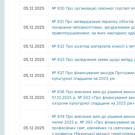
05.12.2025
№ 630 Про організацію сезонної торгівлі 
№ 631 Про затвердження переліку об’єктів 
05.12.2025
покарання неповнолітніми, засудженими до
правопорушниками, на яких накладено адм
05.12.2025
№ 632 Про розгляд матеріалів комісії з пи
05.12.2025
№ 633 Про засвідчення заяви щодо виїзду 
№ 637 Про фінансування заходів Програми 
05.12.2025
культурної спадщини на 2025 рік
№ 636 Про внесення змін до рішення викона
05.12.2025
01.10.2025 р. № 503 «Про фінансування за
охорони культурної спадщини на 2025 рік»
№ 634 Про внесення змін до рішення викона
липня 2025 р. № 393 «Про фінансування за
05.12.2025
професійних свят, ювілейних та святкових д
у розвиток Ніжинської міської територіаль