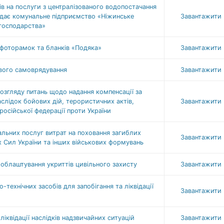
в на послуги з централізованого водопостачання
надає комунальне підприємство «Ніжинське
Завантажити
 господарства»
 фоторамок та бланків «Подяка»
Завантажити
евого самоврядування
Завантажити
розгляду питань щодо надання компенсації за
слідок бойових дій, терористичних актів,
Завантажити
осійської федерації проти України
льних послуг витрат на поховання загиблих
Завантажити
 Сил України та інших військових формувань
 облаштування укриттів цивільного захисту
Завантажити
технічних засобів для запобігання та ліквідації
Завантажити
ліквідації наслідків надзвичайних ситуацій
Завантажити