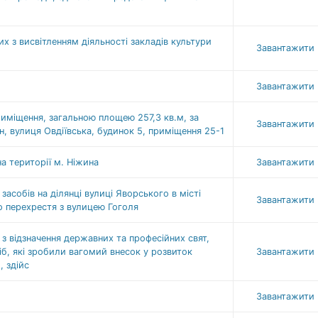
их з висвітленням діяльності закладів культури
Завантажити
Завантажити
міщення, загальною площею 257,3 кв.м, за
Завантажити
н, вулиця Овдіївська, будинок 5, приміщення 25-1
а території м. Ніжина
Завантажити
асобів на ділянці вулиці Яворського в місті
Завантажити
о перехрестя з вулицею Гоголя
з відзначення державних та професійних свят,
сіб, які зробили вагомий внесок у розвиток
Завантажити
, здійс
Завантажити