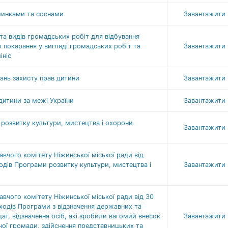
ялинками та соснами
Завантажити
та видів громадських робіт для відбування
 покарання у вигляді громадських робіт та
Завантажити
ініс
тань захисту прав дитини
Завантажити
дитини за межі України
Завантажити
розвитку культури, мистецтва і охорони
Завантажити
вчого комітету Ніжинської міської ради від
ходів Програми розвитку культури, мистецтва і
Завантажити
вчого комітету Ніжинської міської ради від 30
ходів Програми з відзначення державних та
ат, відзначення осіб, які зробили вагомий внесок
Завантажити
ної громади, здійснення представницьких та