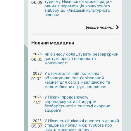
туризму Ніжинської міської ради –
06.09
однин з переможців конкурсного
відбору до «Академії культурного
лідера»
Більше новин...
Новини медицини
2026
Як бізнесу облаштувати безбар’єрний
доступ: прості правила та
06.05
можливості
2026
У стоматологічній поліклініці
облаштували спеціалізований
01.02
кабінет для осіб з інвалідністю та
маломобільних груп населення
2025
У Ніжині продовжують
впроваджувати стандарти
11.11
безбар’єрності в системі охорони
здоров’я
2025
У Ніжинській лікарні оновлено денний
стаціонар поліклініки: турбота про
05.07
якість медичних послуг.