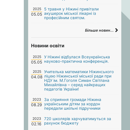
2025
5 травня у Ніжині привітали
акушерок міської лікарні із
05.05
професійним святом.
Більше новин...
Новини освіти
2025
У Ніжині відбулася Всеукраїнська
науково-практична конференція.
05.05
2025
Учителька математики Ніжинського
ліцею Ніжинської міської ради при
04.08
НДУ ім. М.Гоголя Симан Світлана
Михайлівна – серед найкращих
педагогів України!
2023
За сприяння громади Ніжина
українським дітям за кордон
08.29
передали шкільні підручники
2023
720 школярів харчуватимуться за
рахунок бюджету
02.16