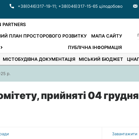
+38(046)317-19-11
;
+38(046)317-15-65 цілодобово
N PARTNERS
ИЙ ПЛАН ПРОСТОРОВОГО РОЗВИТКУ
МАПА САЙТУ
ПУБЛІЧНА ІНФОРМАЦІЯ
МІСТОБУДІВНА ДОКУМЕНТАЦІЯ
МІСЬКИЙ БЮДЖЕТ
ЦНА
25 р.
мітету, прийняті 04 грудня
 ради
Завантажити