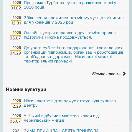
2026
Програма «Турбота» суттєво розширює межі у
2026 році!
01.02
2025
Збільшення прожиткового мінімуму: що зміниться
для українців у 2026 році
12.31
2025
Онлайн-зустріч справжніх друзів: міжнародна
підтримка Ніжина продовжується.
05.07
2025
До уваги суб'єктів господарювання, громадських
організацій підприємців, організацій роботодавців
04.29
та об'єднань підприємців Ніжинської міської
територіальної громади!
Більше новин...
Новини культури
2025
Ніжин вкотре підтверджує статус культурного
центру
12.29
2025
У Ніжині відбулися майстер-класи від
чернігівських митців.
05.07
2021
ЗИМА ПРИЙШЛА - СВЯТА ПРИНЕСЛА