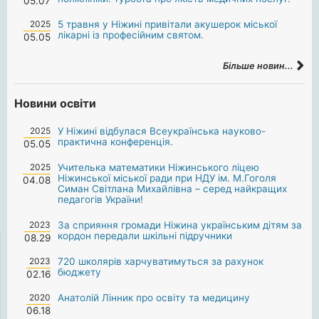
05.07
2025
5 травня у Ніжині привітали акушерок міської
лікарні із професійним святом.
05.05
Більше новин...
Новини освіти
2025
У Ніжині відбулася Всеукраїнська науково-
практична конференція.
05.05
2025
Учителька математики Ніжинського ліцею
Ніжинської міської ради при НДУ ім. М.Гоголя
04.08
Симан Світлана Михайлівна – серед найкращих
педагогів України!
2023
За сприяння громади Ніжина українським дітям за
кордон передали шкільні підручники
08.29
2023
720 школярів харчуватимуться за рахунок
бюджету
02.16
2020
Анатолій Лінник про освіту та медицину
06.18