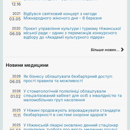
12.16
2021
Відбувся святковий концерт з нагоди
Міжнародного жіночого дня – 8 березня
03.05
2020
Проєкт управління культури і туризму Ніжинської
міської ради – однин з переможців конкурсного
06.09
відбору до «Академії культурного лідера»
Більше новин...
Новини медицини
2026
Як бізнесу облаштувати безбар’єрний доступ:
прості правила та можливості
06.05
2026
У стоматологічній поліклініці облаштували
спеціалізований кабінет для осіб з інвалідністю та
01.02
маломобільних груп населення
2025
У Ніжині продовжують впроваджувати стандарти
безбар’єрності в системі охорони здоров’я
11.11
2025
У Ніжинській лікарні оновлено денний стаціонар
поліклініки: турбота про якість медичних послуг.