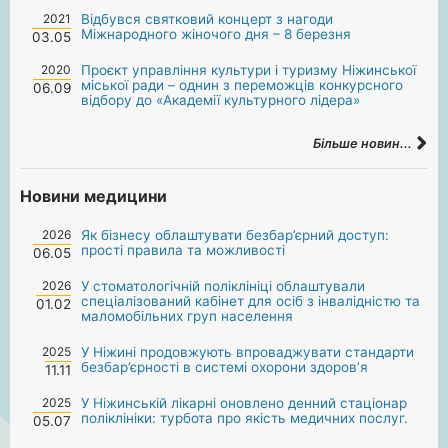
2021
Відбувся святковий концерт з нагоди
Міжнародного жіночого дня – 8 березня
03.05
2020
Проєкт управління культури і туризму Ніжинської
міської ради – однин з переможців конкурсного
06.09
відбору до «Академії культурного лідера»
Більше новин...
Новини медицини
2026
Як бізнесу облаштувати безбар’єрний доступ:
прості правила та можливості
06.05
2026
У стоматологічній поліклініці облаштували
спеціалізований кабінет для осіб з інвалідністю та
01.02
маломобільних груп населення
2025
У Ніжині продовжують впроваджувати стандарти
безбар’єрності в системі охорони здоров’я
11.11
2025
У Ніжинській лікарні оновлено денний стаціонар
поліклініки: турбота про якість медичних послуг.
05.07