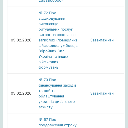
2553800000)
№ 72 Про
відшкодування
виконавцю
ритуальних послуг
витрат на поховання
05.02.2026
загиблих (померлих)
Завантажити
військовослужбовців
Збройних Сил
України та інших
військових
формувань
№ 70 Про
фінансування заходів
та робіт з
05.02.2026
Завантажити
облаштування
укриттів цивільного
захисту
№ 67 Про
продовження строку