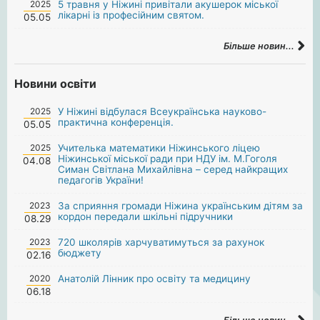
2025
5 травня у Ніжині привітали акушерок міської
лікарні із професійним святом.
05.05
Більше новин...
Новини освіти
2025
У Ніжині відбулася Всеукраїнська науково-
практична конференція.
05.05
2025
Учителька математики Ніжинського ліцею
Ніжинської міської ради при НДУ ім. М.Гоголя
04.08
Симан Світлана Михайлівна – серед найкращих
педагогів України!
2023
За сприяння громади Ніжина українським дітям за
кордон передали шкільні підручники
08.29
2023
720 школярів харчуватимуться за рахунок
бюджету
02.16
2020
Анатолій Лінник про освіту та медицину
06.18