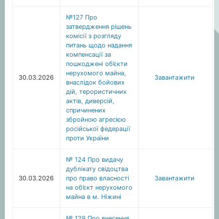
№127 Про
затвердження рішень
комісії з розгляду
питань щодо надання
компенсації за
пошкоджені об’єкти
нерухомого майна,
30.03.2026
Завантажити
внаслідок бойових
дій, терористичних
актів, диверсій,
спричинених
збройною агресією
російської федерації
проти України
№ 124 Про видачу
дублікату свідоцтва
30.03.2026
про право власності
Завантажити
на об’єкт нерухомого
майна в м. Ніжині
№ 129 Про внесення