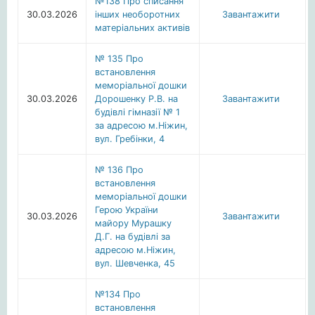
№138 Про списання
30.03.2026
інших необоротних
Завантажити
матеріальних активів
№ 135 Про
встановлення
меморіальної дошки
30.03.2026
Дорошенку Р.В. на
Завантажити
будівлі гімназії № 1
за адресою м.Ніжин,
вул. Гребінки, 4
№ 136 Про
встановлення
меморіальної дошки
Герою України
30.03.2026
Завантажити
майору Мурашку
Д.Г. на будівлі за
адресою м.Ніжин,
вул. Шевченка, 45
№134 Про
встановлення