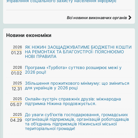
Управління соціального захисту населення інформує
Всі новини виконавчих органів
Новини економіки
2026
ЯК НІЖИН ЗАОЩАДЖУВАТИМЕ БЮДЖЕТНІ КОШТИ
НА РЕМОНТАХ ТА БЛАГОУСТРОЇ: ПОЯСНЮЄМО
01.23
НОВІ ПРАВИЛА
2026
Програма «Турбота» суттєво розширює межі у
2026 році!
01.02
2025
Збільшення прожиткового мінімуму: що зміниться
для українців у 2026 році
12.31
2025
Онлайн-зустріч справжніх друзів: міжнародна
підтримка Ніжина продовжується.
05.07
2025
До уваги суб'єктів господарювання, громадських
організацій підприємців, організацій роботодавців
04.29
та об'єднань підприємців Ніжинської міської
територіальної громади!