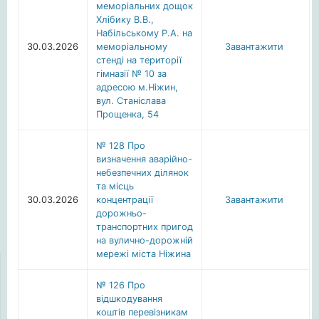
меморіальних дощок
Хлібику В.В.,
Набільському Р.А. на
30.03.2026
меморіальному
Завантажити
стенді на території
гімназії № 10 за
адресою м.Ніжин,
вул. Станіслава
Прощенка, 54
№ 128 Про
визначення аварійно-
небезпечних ділянок
та місць
30.03.2026
концентрації
Завантажити
дорожньо-
транспортних пригод
на вулично-дорожній
мережі міста Ніжина
№ 126 Про
відшкодування
коштів перевізникам