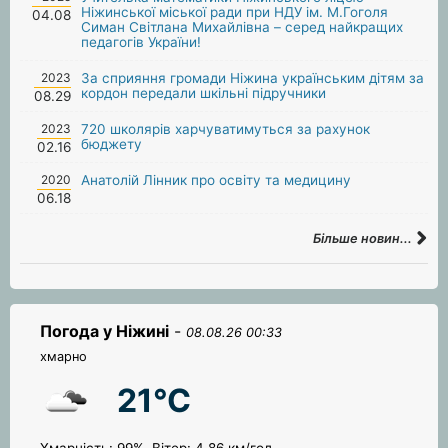
Ніжинської міської ради при НДУ ім. М.Гоголя
04.08
Симан Світлана Михайлівна – серед найкращих
педагогів України!
2023
За сприяння громади Ніжина українським дітям за
кордон передали шкільні підручники
08.29
2023
720 школярів харчуватимуться за рахунок
бюджету
02.16
2020
Анатолій Лінник про освіту та медицину
06.18
Більше новин...
Погода у Ніжині
-
08.08.26 00:33
хмарно
21°C
Хмарність: 99%, Вітер: 4.86 км/год