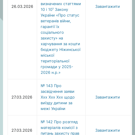
визначених статтями
26.03.2026
Завантажити
10 і 10¹ Закону
України «Про статус
ветеранів війни,
гарантії їх
соціального
захисту» на
харчування за кошти
бюджету Ніжинської
міської
територіальної
громади у 2025-
2026 н.р.»
№ 143 Про
засвідчення заяви
27.03.2026
Ххх Ххх Ххх щодо
Завантажити
виїзду дитини за
межі України
№ 142 Про розгляд
матеріалів комісії з
27.03.2026
Завантажити
питань захисту прав