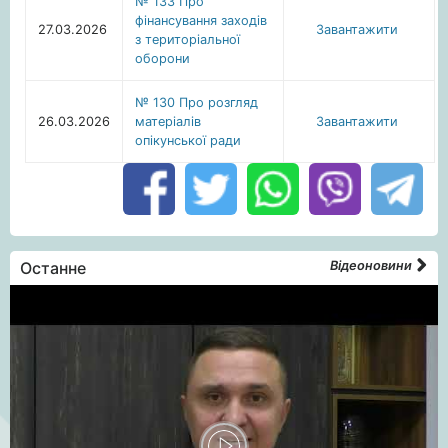
№ 133 Про
фінансування заходів
27.03.2026
Завантажити
з територіальної
оборони
№ 130 Про розгляд
26.03.2026
матеріалів
Завантажити
опікунської ради
Останне
Відеоновини