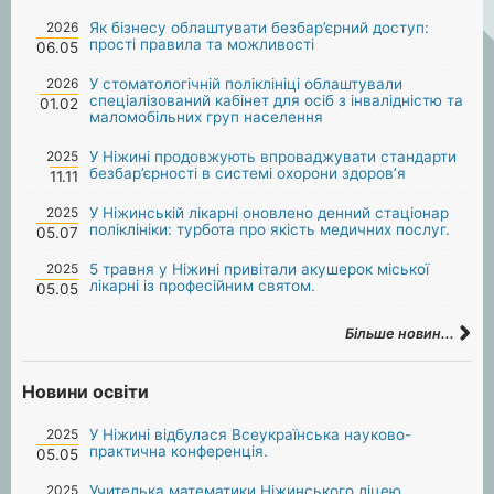
2026
Як бізнесу облаштувати безбар’єрний доступ:
прості правила та можливості
06.05
2026
У стоматологічній поліклініці облаштували
спеціалізований кабінет для осіб з інвалідністю та
01.02
маломобільних груп населення
2025
У Ніжині продовжують впроваджувати стандарти
безбар’єрності в системі охорони здоров’я
11.11
2025
У Ніжинській лікарні оновлено денний стаціонар
поліклініки: турбота про якість медичних послуг.
05.07
2025
5 травня у Ніжині привітали акушерок міської
лікарні із професійним святом.
05.05
Більше новин...
Новини освіти
2025
У Ніжині відбулася Всеукраїнська науково-
практична конференція.
05.05
2025
Учителька математики Ніжинського ліцею