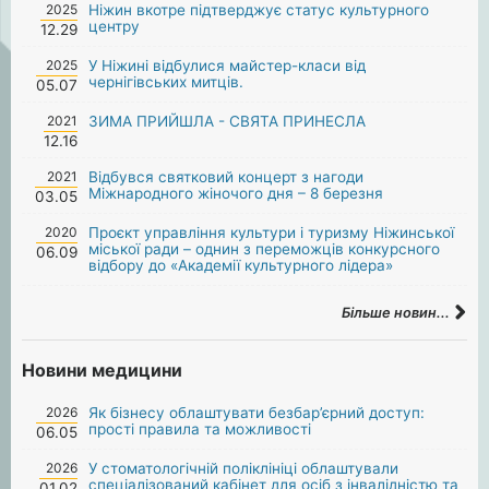
2025
Ніжин вкотре підтверджує статус культурного
центру
12.29
2025
У Ніжині відбулися майстер-класи від
чернігівських митців.
05.07
2021
ЗИМА ПРИЙШЛА - СВЯТА ПРИНЕСЛА
12.16
2021
Відбувся святковий концерт з нагоди
Міжнародного жіночого дня – 8 березня
03.05
2020
Проєкт управління культури і туризму Ніжинської
міської ради – однин з переможців конкурсного
06.09
відбору до «Академії культурного лідера»
Більше новин...
Новини медицини
2026
Як бізнесу облаштувати безбар’єрний доступ:
прості правила та можливості
06.05
2026
У стоматологічній поліклініці облаштували
спеціалізований кабінет для осіб з інвалідністю та
01.02