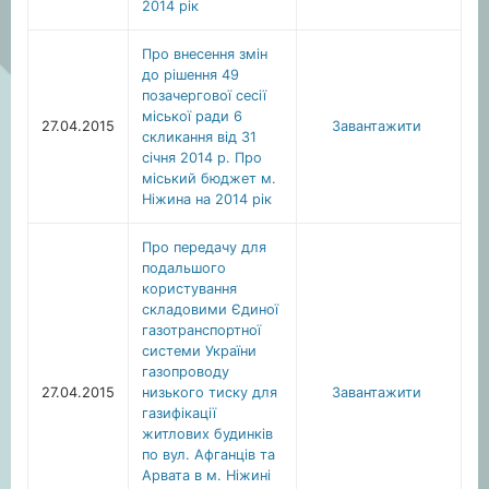
2014 рік
Про внесення змін
до рішення 49
позачергової сесії
міської ради 6
27.04.2015
Завантажити
скликання від 31
січня 2014 р. Про
міський бюджет м.
Ніжина на 2014 рік
Про передачу для
подальшого
користування
складовими Єдиної
газотранспортної
системи України
газопроводу
27.04.2015
низького тиску для
Завантажити
газифікації
житлових будинків
по вул. Афганців та
Арвата в м. Ніжині