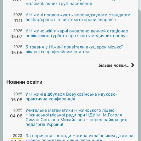
маломобільних груп населення
2025
У Ніжині продовжують впроваджувати стандарти
безбар’єрності в системі охорони здоров’я
11.11
2025
У Ніжинській лікарні оновлено денний стаціонар
поліклініки: турбота про якість медичних послуг.
05.07
2025
5 травня у Ніжині привітали акушерок міської
лікарні із професійним святом.
05.05
Більше новин...
Новини освіти
2025
У Ніжині відбулася Всеукраїнська науково-
практична конференція.
05.05
2025
Учителька математики Ніжинського ліцею
Ніжинської міської ради при НДУ ім. М.Гоголя
04.08
Симан Світлана Михайлівна – серед найкращих
педагогів України!
2023
За сприяння громади Ніжина українським дітям за
кордон передали шкільні підручники